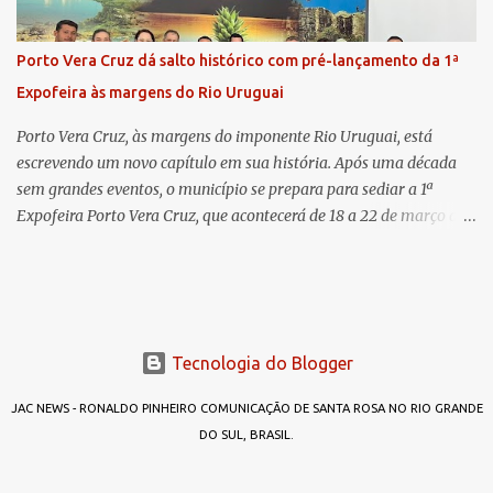
já esteve em outras ocasiões substituindo a Dra. Carolina durante
períodos de férias. A nova promotora ressaltou o volume de
Porto Vera Cruz dá salto histórico com pré-lançamento da 1ª
processos da comarca e a importância do trabalho conjunto,
Expofeira às margens do Rio Uruguai
permitindo a divisão de atividades e maior agilidade no
atendimento às demandas. A Comarca de Três de Maio abrang...
Porto Vera Cruz, às margens do imponente Rio Uruguai, está
escrevendo um novo capítulo em sua história. Após uma década
sem grandes eventos, o município se prepara para sediar a 1ª
Expofeira Porto Vera Cruz, que acontecerá de 18 a 22 de março de
2026. O pré-lançamento oficial já aponta para um evento que vai
muito além da estrutura: é o símbolo de um novo tempo para a
cidade. A feira multissetorial promete movimentar a economia
local, destacando o comércio, a produção rural, o turismo e os
talentos da região. Mais do que um evento, a Expofeira surge como
Tecnologia do Blogger
um divisor de águas após dez anos sem feiras ou grandes
encontros capazes de projetar o nome do município em nível
JAC NEWS - RONALDO PINHEIRO COMUNICAÇÃO DE SANTA ROSA NO RIO GRANDE
estadual. Mas afinal, por que “Expofeira Porto Vera Cruz”? A
DO SUL, BRASIL.
resposta é simples: porque agora é diferente. No passado, outras
iniciativas foram tentadas — como a Expo Porto —, mas não