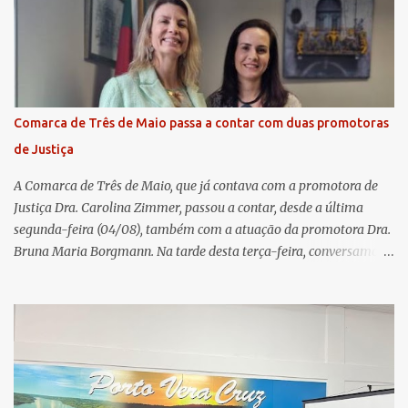
transmissão simultânea para os coordenadores capixabas, que
estavam reunidos em Cachoeiro de Itapemirim / ES. Durante a
Assembleia Geral Extraordinária, foram debatidas e aprovadas
pautas estratégicas, como a atualização da Política de
Remuneração dos Administradores Estatutários e do regulamento
do Fundo Social, reforçando o compromisso da cooperativa com a
Comarca de Três de Maio passa a contar com duas promotoras
transparência e a governança. No Encontro de Coordenadores de
de Justiça
Núcleo, o presidente da Sicredi União RS/ES, Sidnei Strejevitch, fez
um balanço das principais real...
A Comarca de Três de Maio, que já contava com a promotora de
Justiça Dra. Carolina Zimmer, passou a contar, desde a última
segunda-feira (04/08), também com a atuação da promotora Dra.
Bruna Maria Borgmann. Na tarde desta terça-feira, conversamos
com as duas promotoras. Inicialmente, a Dra. Carolina - que atua
há 11 anos na comarca - falou sobre os trabalhos desenvolvidos
pelo Ministério Público e destacou a importância da instituição
para a comunidade, bem como a relevância da chegada da nova
colega, que contribuirá no andamento dos processos. A Dra. Bruna,
por sua vez, se apresentou à comunidade. Ela atuou por 12 anos na
Comarca de Horizontina e foi promovida para Três de Maio, onde