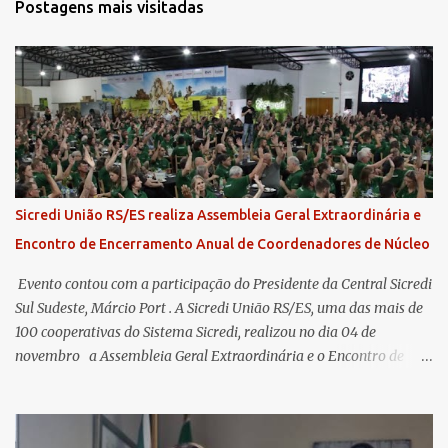
Postagens mais visitadas
Sicredi União RS/ES realiza Assembleia Geral Extraordinária e
Encontro de Encerramento Anual de Coordenadores de Núcleo
​ Evento contou com a participação do Presidente da Central Sicredi
Sul Sudeste, Márcio Port . A Sicredi União RS/ES, uma das mais de
100 cooperativas do Sistema Sicredi, realizou no dia 04 de
novembro a Assembleia Geral Extraordinária e o Encontro de
Encerramento Anual de Coordenadores de Núcleo, marcando o
fechamento de mais um ciclo de conquistas e planejamento para o
futuro. O evento ocorreu presencialmente em Santa Rosa/RS com