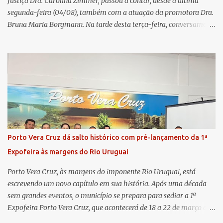
Justiça Dra. Carolina Zimmer, passou a contar, desde a última
segunda-feira (04/08), também com a atuação da promotora Dra.
Bruna Maria Borgmann. Na tarde desta terça-feira, conversamos
com as duas promotoras. Inicialmente, a Dra. Carolina - que atua
há 11 anos na comarca - falou sobre os trabalhos desenvolvidos
pelo Ministério Público e destacou a importância da instituição
para a comunidade, bem como a relevância da chegada da nova
colega, que contribuirá no andamento dos processos. A Dra. Bruna,
por sua vez, se apresentou à comunidade. Ela atuou por 12 anos na
Comarca de Horizontina e foi promovida para Três de Maio, onde
já esteve em outras ocasiões substituindo a Dra. Carolina durante
períodos de férias. A nova promotora ressaltou o volume de
Porto Vera Cruz dá salto histórico com pré-lançamento da 1ª
processos da comarca e a importância do trabalho conjunto,
Expofeira às margens do Rio Uruguai
permitindo a divisão de atividades e maior agilidade no
atendimento às demandas. A Comarca de Três de Maio abrang...
Porto Vera Cruz, às margens do imponente Rio Uruguai, está
escrevendo um novo capítulo em sua história. Após uma década
sem grandes eventos, o município se prepara para sediar a 1ª
Expofeira Porto Vera Cruz, que acontecerá de 18 a 22 de março de
2026. O pré-lançamento oficial já aponta para um evento que vai