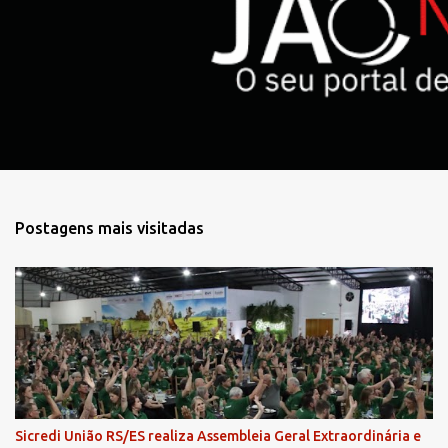
r
i
o
s
Postagens mais visitadas
Sicredi União RS/ES realiza Assembleia Geral Extraordinária e