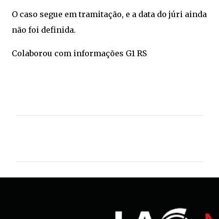
O caso segue em tramitação, e a data do júri ainda
não foi definida.
Colaborou com informações G1 RS
C
o
m
e
n
t
á