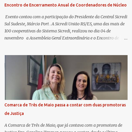
Encontro de Encerramento Anual de Coordenadores de Núcleo
​ Evento contou com a participação do Presidente da Central Sicredi
Sul Sudeste, Márcio Port . A Sicredi União RS/ES, uma das mais de
100 cooperativas do Sistema Sicredi, realizou no dia 04 de
novembro a Assembleia Geral Extraordinária e o Encontro de
Encerramento Anual de Coordenadores de Núcleo, marcando o
fechamento de mais um ciclo de conquistas e planejamento para o
futuro. O evento ocorreu presencialmente em Santa Rosa/RS com
transmissão simultânea para os coordenadores capixabas, que
estavam reunidos em Cachoeiro de Itapemirim / ES. Durante a
Assembleia Geral Extraordinária, foram debatidas e aprovadas
pautas estratégicas, como a atualização da Política de
Remuneração dos Administradores Estatutários e do regulamento
do Fundo Social, reforçando o compromisso da cooperativa com a
Comarca de Três de Maio passa a contar com duas promotoras
transparência e a governança. No Encontro de Coordenadores de
de Justiça
Núcleo, o presidente da Sicredi União RS/ES, Sidnei Strejevitch, fez
um balanço das principais real...
A Comarca de Três de Maio, que já contava com a promotora de