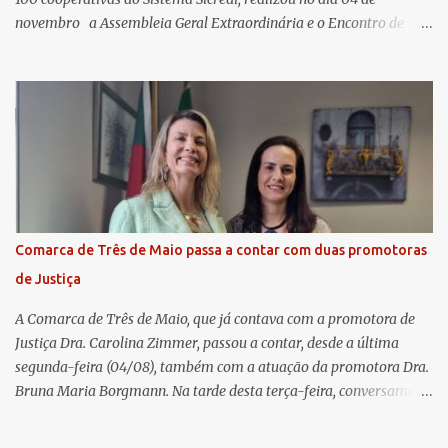
novembro a Assembleia Geral Extraordinária e o Encontro de
Encerramento Anual de Coordenadores de Núcleo, marcando o
fechamento de mais um ciclo de conquistas e planejamento para o
futuro. O evento ocorreu presencialmente em Santa Rosa/RS com
transmissão simultânea para os coordenadores capixabas, que
estavam reunidos em Cachoeiro de Itapemirim / ES. Durante a
Assembleia Geral Extraordinária, foram debatidas e aprovadas
pautas estratégicas, como a atualização da Política de
Remuneração dos Administradores Estatutários e do regulamento
do Fundo Social, reforçando o compromisso da cooperativa com a
Comarca de Três de Maio passa a contar com duas promotoras
transparência e a governança. No Encontro de Coordenadores de
de Justiça
Núcleo, o presidente da Sicredi União RS/ES, Sidnei Strejevitch, fez
um balanço das principais real...
A Comarca de Três de Maio, que já contava com a promotora de
Justiça Dra. Carolina Zimmer, passou a contar, desde a última
segunda-feira (04/08), também com a atuação da promotora Dra.
Bruna Maria Borgmann. Na tarde desta terça-feira, conversamos
com as duas promotoras. Inicialmente, a Dra. Carolina - que atua
há 11 anos na comarca - falou sobre os trabalhos desenvolvidos