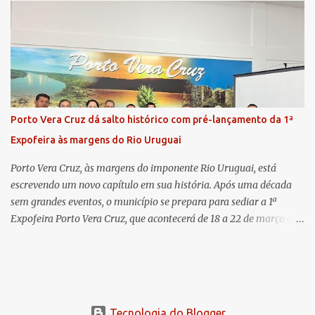
pelo Ministério Público e destacou a importância da instituição
para a comunidade, bem como a relevância da chegada da nova
colega, que contribuirá no andamento dos processos. A Dra. Bruna,
por sua vez, se apresentou à comunidade. Ela atuou por 12 anos na
Comarca de Horizontina e foi promovida para Três de Maio, onde
já esteve em outras ocasiões substituindo a Dra. Carolina durante
períodos de férias. A nova promotora ressaltou o volume de
Porto Vera Cruz dá salto histórico com pré-lançamento da 1ª
processos da comarca e a importância do trabalho conjunto,
Expofeira às margens do Rio Uruguai
permitindo a divisão de atividades e maior agilidade no
atendimento às demandas. A Comarca de Três de Maio abrang...
Porto Vera Cruz, às margens do imponente Rio Uruguai, está
escrevendo um novo capítulo em sua história. Após uma década
sem grandes eventos, o município se prepara para sediar a 1ª
Expofeira Porto Vera Cruz, que acontecerá de 18 a 22 de março de
2026. O pré-lançamento oficial já aponta para um evento que vai
muito além da estrutura: é o símbolo de um novo tempo para a
cidade. A feira multissetorial promete movimentar a economia
local, destacando o comércio, a produção rural, o turismo e os
talentos da região. Mais do que um evento, a Expofeira surge como
Tecnologia do Blogger