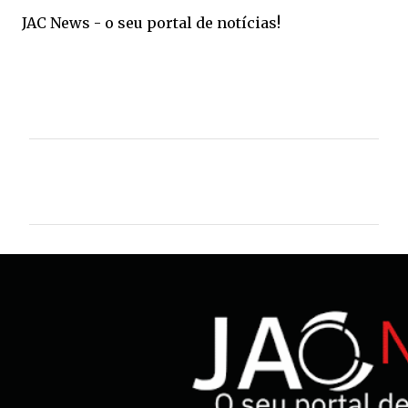
JAC News - o seu portal de notícias!
C
o
m
e
n
t
á
r
i
o