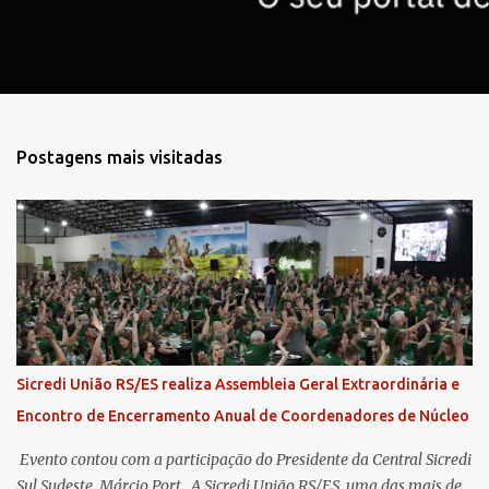
s
Postagens mais visitadas
Sicredi União RS/ES realiza Assembleia Geral Extraordinária e
Encontro de Encerramento Anual de Coordenadores de Núcleo
​ Evento contou com a participação do Presidente da Central Sicredi
Sul Sudeste, Márcio Port . A Sicredi União RS/ES, uma das mais de