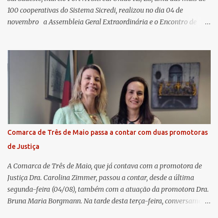
100 cooperativas do Sistema Sicredi, realizou no dia 04 de
novembro a Assembleia Geral Extraordinária e o Encontro de
Encerramento Anual de Coordenadores de Núcleo, marcando o
fechamento de mais um ciclo de conquistas e planejamento para o
futuro. O evento ocorreu presencialmente em Santa Rosa/RS com
transmissão simultânea para os coordenadores capixabas, que
estavam reunidos em Cachoeiro de Itapemirim / ES. Durante a
Assembleia Geral Extraordinária, foram debatidas e aprovadas
pautas estratégicas, como a atualização da Política de
Remuneração dos Administradores Estatutários e do regulamento
do Fundo Social, reforçando o compromisso da cooperativa com a
Comarca de Três de Maio passa a contar com duas promotoras
transparência e a governança. No Encontro de Coordenadores de
de Justiça
Núcleo, o presidente da Sicredi União RS/ES, Sidnei Strejevitch, fez
um balanço das principais real...
A Comarca de Três de Maio, que já contava com a promotora de
Justiça Dra. Carolina Zimmer, passou a contar, desde a última
segunda-feira (04/08), também com a atuação da promotora Dra.
Bruna Maria Borgmann. Na tarde desta terça-feira, conversamos
com as duas promotoras. Inicialmente, a Dra. Carolina - que atua