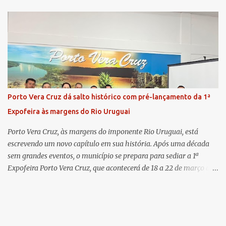
há 11 anos na comarca - falou sobre os trabalhos desenvolvidos
pelo Ministério Público e destacou a importância da instituição
para a comunidade, bem como a relevância da chegada da nova
colega, que contribuirá no andamento dos processos. A Dra. Bruna,
por sua vez, se apresentou à comunidade. Ela atuou por 12 anos na
Comarca de Horizontina e foi promovida para Três de Maio, onde
já esteve em outras ocasiões substituindo a Dra. Carolina durante
períodos de férias. A nova promotora ressaltou o volume de
Porto Vera Cruz dá salto histórico com pré-lançamento da 1ª
processos da comarca e a importância do trabalho conjunto,
Expofeira às margens do Rio Uruguai
permitindo a divisão de atividades e maior agilidade no
atendimento às demandas. A Comarca de Três de Maio abrang...
Porto Vera Cruz, às margens do imponente Rio Uruguai, está
escrevendo um novo capítulo em sua história. Após uma década
sem grandes eventos, o município se prepara para sediar a 1ª
Expofeira Porto Vera Cruz, que acontecerá de 18 a 22 de março de
2026. O pré-lançamento oficial já aponta para um evento que vai
muito além da estrutura: é o símbolo de um novo tempo para a
cidade. A feira multissetorial promete movimentar a economia
local, destacando o comércio, a produção rural, o turismo e os