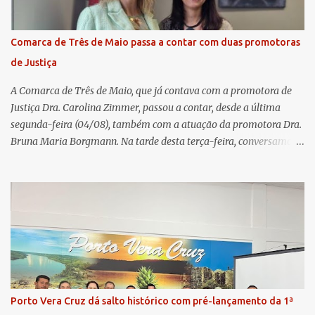
pautas estratégicas, como a atualização da Política de
Remuneração dos Administradores Estatutários e do regulamento
do Fundo Social, reforçando o compromisso da cooperativa com a
Comarca de Três de Maio passa a contar com duas promotoras
transparência e a governança. No Encontro de Coordenadores de
de Justiça
Núcleo, o presidente da Sicredi União RS/ES, Sidnei Strejevitch, fez
um balanço das principais real...
A Comarca de Três de Maio, que já contava com a promotora de
Justiça Dra. Carolina Zimmer, passou a contar, desde a última
segunda-feira (04/08), também com a atuação da promotora Dra.
Bruna Maria Borgmann. Na tarde desta terça-feira, conversamos
com as duas promotoras. Inicialmente, a Dra. Carolina - que atua
há 11 anos na comarca - falou sobre os trabalhos desenvolvidos
pelo Ministério Público e destacou a importância da instituição
para a comunidade, bem como a relevância da chegada da nova
colega, que contribuirá no andamento dos processos. A Dra. Bruna,
por sua vez, se apresentou à comunidade. Ela atuou por 12 anos na
Comarca de Horizontina e foi promovida para Três de Maio, onde
já esteve em outras ocasiões substituindo a Dra. Carolina durante
períodos de férias. A nova promotora ressaltou o volume de
Porto Vera Cruz dá salto histórico com pré-lançamento da 1ª
processos da comarca e a importância do trabalho conjunto,