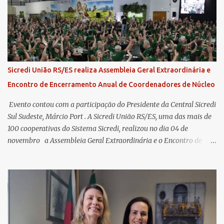
Sicredi União RS/ES realiza Assembleia Geral Extraordinária e
Encontro de Encerramento Anual de Coordenadores de Núcleo
​ Evento contou com a participação do Presidente da Central Sicredi
Sul Sudeste, Márcio Port . A Sicredi União RS/ES, uma das mais de
100 cooperativas do Sistema Sicredi, realizou no dia 04 de
novembro a Assembleia Geral Extraordinária e o Encontro de
Encerramento Anual de Coordenadores de Núcleo, marcando o
fechamento de mais um ciclo de conquistas e planejamento para o
futuro. O evento ocorreu presencialmente em Santa Rosa/RS com
transmissão simultânea para os coordenadores capixabas, que
estavam reunidos em Cachoeiro de Itapemirim / ES. Durante a
Assembleia Geral Extraordinária, foram debatidas e aprovadas