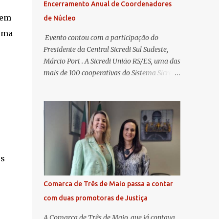
Encerramento Anual de Coordenadores
 em
de Núcleo
 uma
​ Evento contou com a participação do
Presidente da Central Sicredi Sul Sudeste,
Márcio Port . A Sicredi União RS/ES, uma das
mais de 100 cooperativas do Sistema Sicredi,
realizou no dia 04 de novembro a
Assembleia Geral Extraordinária e o
Encontro de Encerramento Anual de
Coordenadores de Núcleo, marcando o
fechamento de mais um ciclo de conquistas
e planejamento para o futuro. O evento
ocorreu presencialmente em Santa Rosa/RS
os
com transmissão simultânea para os
coordenadores capixabas, que estavam
Comarca de Três de Maio passa a contar
reunidos em Cachoeiro de Itapemirim / ES.
com duas promotoras de Justiça
Durante a Assembleia Geral Extraordinária,
foram debatidas e aprovadas pautas
A Comarca de Três de Maio, que já contava