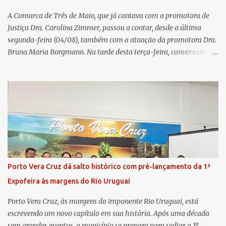
um balanço das principais real...
A Comarca de Três de Maio, que já contava com a promotora de
Justiça Dra. Carolina Zimmer, passou a contar, desde a última
segunda-feira (04/08), também com a atuação da promotora Dra.
Bruna Maria Borgmann. Na tarde desta terça-feira, conversamos
com as duas promotoras. Inicialmente, a Dra. Carolina - que atua
há 11 anos na comarca - falou sobre os trabalhos desenvolvidos
pelo Ministério Público e destacou a importância da instituição
para a comunidade, bem como a relevância da chegada da nova
colega, que contribuirá no andamento dos processos. A Dra. Bruna,
por sua vez, se apresentou à comunidade. Ela atuou por 12 anos na
Comarca de Horizontina e foi promovida para Três de Maio, onde
já esteve em outras ocasiões substituindo a Dra. Carolina durante
períodos de férias. A nova promotora ressaltou o volume de
Porto Vera Cruz dá salto histórico com pré-lançamento da 1ª
processos da comarca e a importância do trabalho conjunto,
Expofeira às margens do Rio Uruguai
permitindo a divisão de atividades e maior agilidade no
atendimento às demandas. A Comarca de Três de Maio abrang...
Porto Vera Cruz, às margens do imponente Rio Uruguai, está
escrevendo um novo capítulo em sua história. Após uma década
sem grandes eventos, o município se prepara para sediar a 1ª