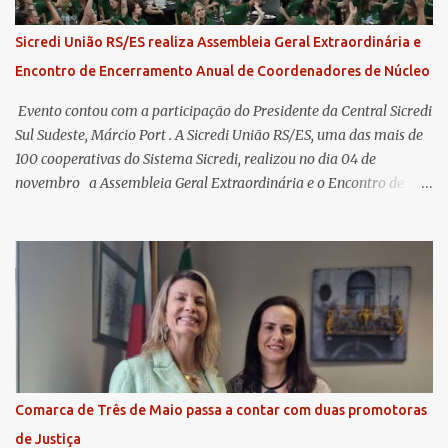
Sicredi União RS/ES realiza Assembleia Geral Extraordinária e
Encontro de Encerramento Anual de Coordenadores de Núcleo
​ Evento contou com a participação do Presidente da Central Sicredi
Sul Sudeste, Márcio Port . A Sicredi União RS/ES, uma das mais de
100 cooperativas do Sistema Sicredi, realizou no dia 04 de
novembro a Assembleia Geral Extraordinária e o Encontro de
Encerramento Anual de Coordenadores de Núcleo, marcando o
fechamento de mais um ciclo de conquistas e planejamento para o
futuro. O evento ocorreu presencialmente em Santa Rosa/RS com
transmissão simultânea para os coordenadores capixabas, que
estavam reunidos em Cachoeiro de Itapemirim / ES. Durante a
Assembleia Geral Extraordinária, foram debatidas e aprovadas
pautas estratégicas, como a atualização da Política de
Remuneração dos Administradores Estatutários e do regulamento
do Fundo Social, reforçando o compromisso da cooperativa com a
Comarca de Três de Maio passa a contar com duas promotoras
transparência e a governança. No Encontro de Coordenadores de
de Justiça
Núcleo, o presidente da Sicredi União RS/ES, Sidnei Strejevitch, fez