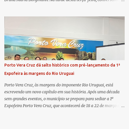
com as duas promotoras. Inicialmente, a Dra. Carolina - que atua
há 11 anos na comarca - falou sobre os trabalhos desenvolvidos
pelo Ministério Público e destacou a importância da instituição
para a comunidade, bem como a relevância da chegada da nova
colega, que contribuirá no andamento dos processos. A Dra. Bruna,
por sua vez, se apresentou à comunidade. Ela atuou por 12 anos na
Comarca de Horizontina e foi promovida para Três de Maio, onde
já esteve em outras ocasiões substituindo a Dra. Carolina durante
períodos de férias. A nova promotora ressaltou o volume de
Porto Vera Cruz dá salto histórico com pré-lançamento da 1ª
processos da comarca e a importância do trabalho conjunto,
Expofeira às margens do Rio Uruguai
permitindo a divisão de atividades e maior agilidade no
atendimento às demandas. A Comarca de Três de Maio abrang...
Porto Vera Cruz, às margens do imponente Rio Uruguai, está
escrevendo um novo capítulo em sua história. Após uma década
sem grandes eventos, o município se prepara para sediar a 1ª
Expofeira Porto Vera Cruz, que acontecerá de 18 a 22 de março de
2026. O pré-lançamento oficial já aponta para um evento que vai
muito além da estrutura: é o símbolo de um novo tempo para a
cidade. A feira multissetorial promete movimentar a economia