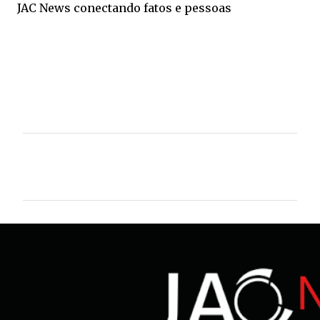
JAC News conectando fatos e pessoas
C
o
m
e
n
t
á
r
i