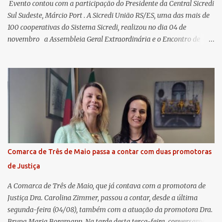
​ Evento contou com a participação do Presidente da Central Sicredi
Sul Sudeste, Márcio Port . A Sicredi União RS/ES, uma das mais de
100 cooperativas do Sistema Sicredi, realizou no dia 04 de
novembro a Assembleia Geral Extraordinária e o Encontro de
Encerramento Anual de Coordenadores de Núcleo, marcando o
fechamento de mais um ciclo de conquistas e planejamento para o
futuro. O evento ocorreu presencialmente em Santa Rosa/RS com
transmissão simultânea para os coordenadores capixabas, que
estavam reunidos em Cachoeiro de Itapemirim / ES. Durante a
Assembleia Geral Extraordinária, foram debatidas e aprovadas
pautas estratégicas, como a atualização da Política de
Remuneração dos Administradores Estatutários e do regulamento
do Fundo Social, reforçando o compromisso da cooperativa com a
Comarca de Três de Maio passa a contar com duas promotoras
transparência e a governança. No Encontro de Coordenadores de
de Justiça
Núcleo, o presidente da Sicredi União RS/ES, Sidnei Strejevitch, fez
um balanço das principais real...
A Comarca de Três de Maio, que já contava com a promotora de
Justiça Dra. Carolina Zimmer, passou a contar, desde a última
segunda-feira (04/08), também com a atuação da promotora Dra.
Bruna Maria Borgmann. Na tarde desta terça-feira, conversamos