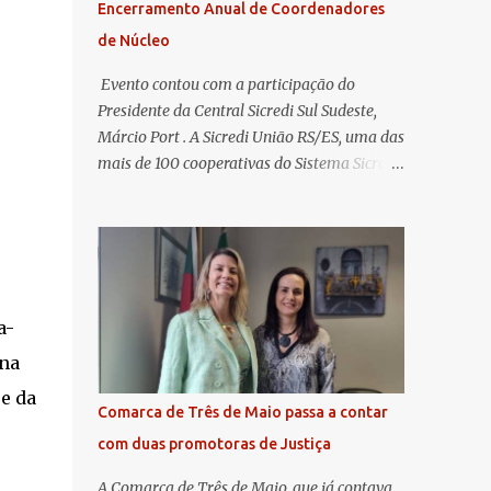
Encerramento Anual de Coordenadores
de Núcleo
​ Evento contou com a participação do
Presidente da Central Sicredi Sul Sudeste,
Márcio Port . A Sicredi União RS/ES, uma das
mais de 100 cooperativas do Sistema Sicredi,
realizou no dia 04 de novembro a
Assembleia Geral Extraordinária e o
Encontro de Encerramento Anual de
Coordenadores de Núcleo, marcando o
fechamento de mais um ciclo de conquistas
e planejamento para o futuro. O evento
a-
ocorreu presencialmente em Santa Rosa/RS
 na
com transmissão simultânea para os
e da
coordenadores capixabas, que estavam
Comarca de Três de Maio passa a contar
reunidos em Cachoeiro de Itapemirim / ES.
com duas promotoras de Justiça
Durante a Assembleia Geral Extraordinária,
foram debatidas e aprovadas pautas
A Comarca de Três de Maio, que já contava