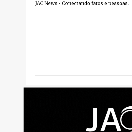
JAC News • Conectando fatos e pessoas.
C
o
m
e
n
t
á
r
i
o