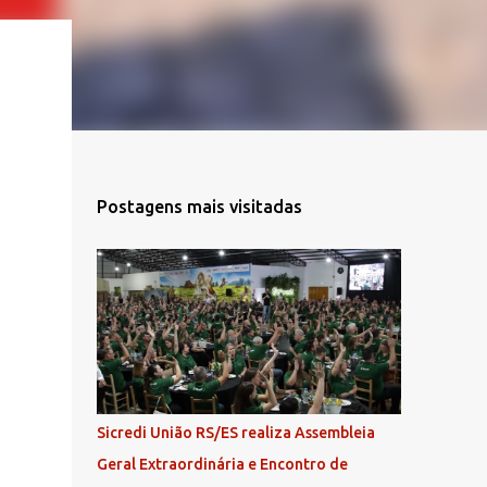
Postagens mais visitadas
Sicredi União RS/ES realiza Assembleia
Geral Extraordinária e Encontro de