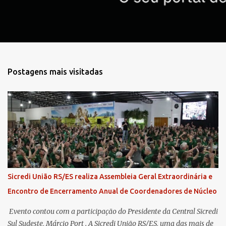
s
Postagens mais visitadas
Sicredi União RS/ES realiza Assembleia Geral Extraordinária e
Encontro de Encerramento Anual de Coordenadores de Núcleo
​ Evento contou com a participação do Presidente da Central Sicredi
Sul Sudeste, Márcio Port . A Sicredi União RS/ES, uma das mais de