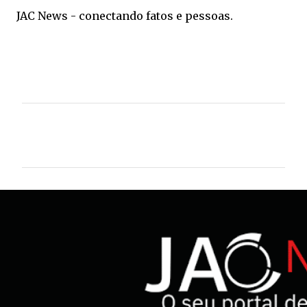
JAC News - conectando fatos e pessoas.
C
o
m
e
n
t
á
r
i
o