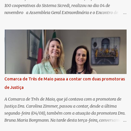
100 cooperativas do Sistema Sicredi, realizou no dia 04 de
novembro a Assembleia Geral Extraordinária e o Encontro de
Encerramento Anual de Coordenadores de Núcleo, marcando o
fechamento de mais um ciclo de conquistas e planejamento para o
futuro. O evento ocorreu presencialmente em Santa Rosa/RS com
transmissão simultânea para os coordenadores capixabas, que
estavam reunidos em Cachoeiro de Itapemirim / ES. Durante a
Assembleia Geral Extraordinária, foram debatidas e aprovadas
pautas estratégicas, como a atualização da Política de
Remuneração dos Administradores Estatutários e do regulamento
do Fundo Social, reforçando o compromisso da cooperativa com a
Comarca de Três de Maio passa a contar com duas promotoras
transparência e a governança. No Encontro de Coordenadores de
de Justiça
Núcleo, o presidente da Sicredi União RS/ES, Sidnei Strejevitch, fez
um balanço das principais real...
A Comarca de Três de Maio, que já contava com a promotora de
Justiça Dra. Carolina Zimmer, passou a contar, desde a última
segunda-feira (04/08), também com a atuação da promotora Dra.
Bruna Maria Borgmann. Na tarde desta terça-feira, conversamos
com as duas promotoras. Inicialmente, a Dra. Carolina - que atua