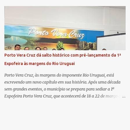
há 11 anos na comarca - falou sobre os trabalhos desenvolvidos
pelo Ministério Público e destacou a importância da instituição
para a comunidade, bem como a relevância da chegada da nova
colega, que contribuirá no andamento dos processos. A Dra. Bruna,
por sua vez, se apresentou à comunidade. Ela atuou por 12 anos na
Comarca de Horizontina e foi promovida para Três de Maio, onde
já esteve em outras ocasiões substituindo a Dra. Carolina durante
períodos de férias. A nova promotora ressaltou o volume de
Porto Vera Cruz dá salto histórico com pré-lançamento da 1ª
processos da comarca e a importância do trabalho conjunto,
Expofeira às margens do Rio Uruguai
permitindo a divisão de atividades e maior agilidade no
atendimento às demandas. A Comarca de Três de Maio abrang...
Porto Vera Cruz, às margens do imponente Rio Uruguai, está
escrevendo um novo capítulo em sua história. Após uma década
sem grandes eventos, o município se prepara para sediar a 1ª
Expofeira Porto Vera Cruz, que acontecerá de 18 a 22 de março de
2026. O pré-lançamento oficial já aponta para um evento que vai
muito além da estrutura: é o símbolo de um novo tempo para a
cidade. A feira multissetorial promete movimentar a economia
local, destacando o comércio, a produção rural, o turismo e os