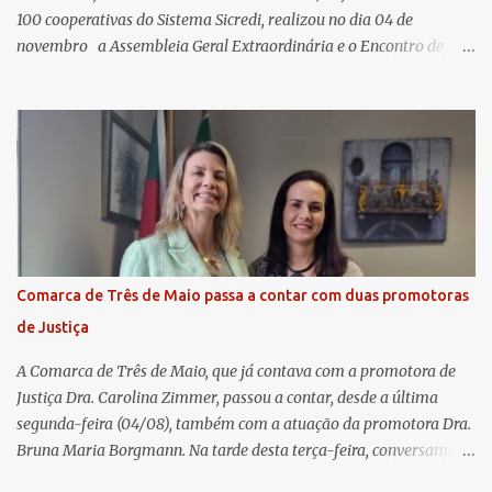
100 cooperativas do Sistema Sicredi, realizou no dia 04 de
novembro a Assembleia Geral Extraordinária e o Encontro de
Encerramento Anual de Coordenadores de Núcleo, marcando o
fechamento de mais um ciclo de conquistas e planejamento para o
futuro. O evento ocorreu presencialmente em Santa Rosa/RS com
transmissão simultânea para os coordenadores capixabas, que
estavam reunidos em Cachoeiro de Itapemirim / ES. Durante a
Assembleia Geral Extraordinária, foram debatidas e aprovadas
pautas estratégicas, como a atualização da Política de
Remuneração dos Administradores Estatutários e do regulamento
do Fundo Social, reforçando o compromisso da cooperativa com a
Comarca de Três de Maio passa a contar com duas promotoras
transparência e a governança. No Encontro de Coordenadores de
de Justiça
Núcleo, o presidente da Sicredi União RS/ES, Sidnei Strejevitch, fez
um balanço das principais real...
A Comarca de Três de Maio, que já contava com a promotora de
Justiça Dra. Carolina Zimmer, passou a contar, desde a última
segunda-feira (04/08), também com a atuação da promotora Dra.
Bruna Maria Borgmann. Na tarde desta terça-feira, conversamos
com as duas promotoras. Inicialmente, a Dra. Carolina - que atua