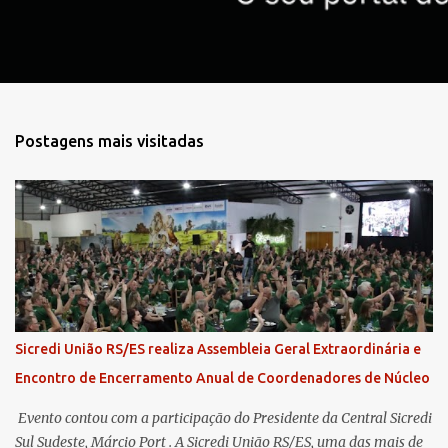
s
Postagens mais visitadas
Sicredi União RS/ES realiza Assembleia Geral Extraordinária e
Encontro de Encerramento Anual de Coordenadores de Núcleo
​ Evento contou com a participação do Presidente da Central Sicredi
Sul Sudeste, Márcio Port . A Sicredi União RS/ES, uma das mais de