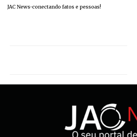
JAC News-conectando fatos e pessoas!
C
o
m
e
n
t
á
r
i
o