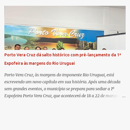
há 11 anos na comarca - falou sobre os trabalhos desenvolvidos
pelo Ministério Público e destacou a importância da instituição
para a comunidade, bem como a relevância da chegada da nova
colega, que contribuirá no andamento dos processos. A Dra. Bruna,
por sua vez, se apresentou à comunidade. Ela atuou por 12 anos na
Comarca de Horizontina e foi promovida para Três de Maio, onde
já esteve em outras ocasiões substituindo a Dra. Carolina durante
períodos de férias. A nova promotora ressaltou o volume de
Porto Vera Cruz dá salto histórico com pré-lançamento da 1ª
processos da comarca e a importância do trabalho conjunto,
Expofeira às margens do Rio Uruguai
permitindo a divisão de atividades e maior agilidade no
atendimento às demandas. A Comarca de Três de Maio abrang...
Porto Vera Cruz, às margens do imponente Rio Uruguai, está
escrevendo um novo capítulo em sua história. Após uma década
sem grandes eventos, o município se prepara para sediar a 1ª
Expofeira Porto Vera Cruz, que acontecerá de 18 a 22 de março de
2026. O pré-lançamento oficial já aponta para um evento que vai
muito além da estrutura: é o símbolo de um novo tempo para a
cidade. A feira multissetorial promete movimentar a economia
local, destacando o comércio, a produção rural, o turismo e os