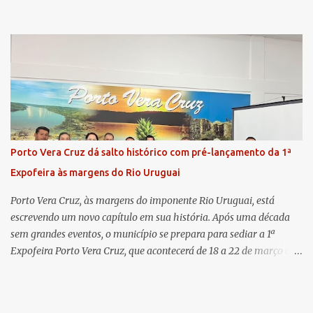
com as duas promotoras. Inicialmente, a Dra. Carolina - que atua
há 11 anos na comarca - falou sobre os trabalhos desenvolvidos
pelo Ministério Público e destacou a importância da instituição
para a comunidade, bem como a relevância da chegada da nova
colega, que contribuirá no andamento dos processos. A Dra. Bruna,
por sua vez, se apresentou à comunidade. Ela atuou por 12 anos na
Comarca de Horizontina e foi promovida para Três de Maio, onde
já esteve em outras ocasiões substituindo a Dra. Carolina durante
períodos de férias. A nova promotora ressaltou o volume de
Porto Vera Cruz dá salto histórico com pré-lançamento da 1ª
processos da comarca e a importância do trabalho conjunto,
Expofeira às margens do Rio Uruguai
permitindo a divisão de atividades e maior agilidade no
atendimento às demandas. A Comarca de Três de Maio abrang...
Porto Vera Cruz, às margens do imponente Rio Uruguai, está
escrevendo um novo capítulo em sua história. Após uma década
sem grandes eventos, o município se prepara para sediar a 1ª
Expofeira Porto Vera Cruz, que acontecerá de 18 a 22 de março de
2026. O pré-lançamento oficial já aponta para um evento que vai
muito além da estrutura: é o símbolo de um novo tempo para a
cidade. A feira multissetorial promete movimentar a economia