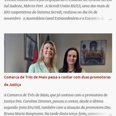
Sul Sudeste, Márcio Port . A Sicredi União RS/ES, uma das mais de
100 cooperativas do Sistema Sicredi, realizou no dia 04 de
novembro a Assembleia Geral Extraordinária e o Encontro de
Encerramento Anual de Coordenadores de Núcleo, marcando o
fechamento de mais um ciclo de conquistas e planejamento para o
futuro. O evento ocorreu presencialmente em Santa Rosa/RS com
transmissão simultânea para os coordenadores capixabas, que
estavam reunidos em Cachoeiro de Itapemirim / ES. Durante a
Assembleia Geral Extraordinária, foram debatidas e aprovadas
pautas estratégicas, como a atualização da Política de
Remuneração dos Administradores Estatutários e do regulamento
do Fundo Social, reforçando o compromisso da cooperativa com a
Comarca de Três de Maio passa a contar com duas promotoras
transparência e a governança. No Encontro de Coordenadores de
de Justiça
Núcleo, o presidente da Sicredi União RS/ES, Sidnei Strejevitch, fez
um balanço das principais real...
A Comarca de Três de Maio, que já contava com a promotora de
Justiça Dra. Carolina Zimmer, passou a contar, desde a última
segunda-feira (04/08), também com a atuação da promotora Dra.
Bruna Maria Borgmann. Na tarde desta terça-feira, conversamos