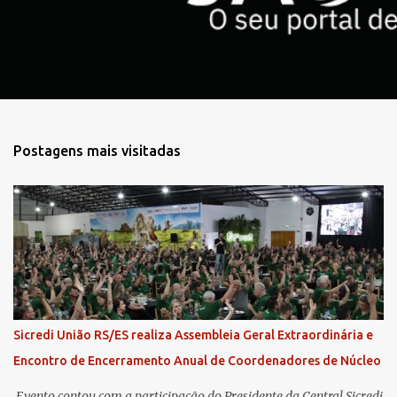
o
s
Postagens mais visitadas
Sicredi União RS/ES realiza Assembleia Geral Extraordinária e
Encontro de Encerramento Anual de Coordenadores de Núcleo
​ Evento contou com a participação do Presidente da Central Sicredi