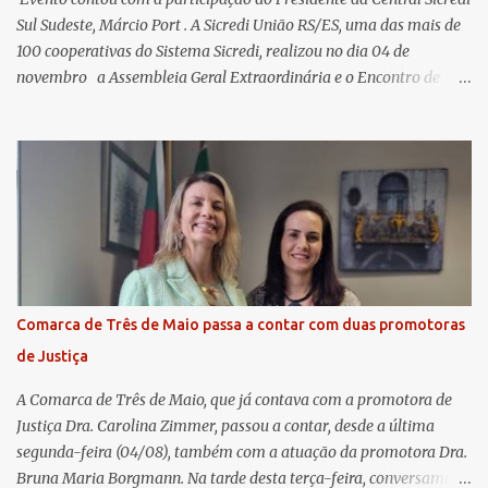
Sul Sudeste, Márcio Port . A Sicredi União RS/ES, uma das mais de
100 cooperativas do Sistema Sicredi, realizou no dia 04 de
novembro a Assembleia Geral Extraordinária e o Encontro de
Encerramento Anual de Coordenadores de Núcleo, marcando o
fechamento de mais um ciclo de conquistas e planejamento para o
futuro. O evento ocorreu presencialmente em Santa Rosa/RS com
transmissão simultânea para os coordenadores capixabas, que
estavam reunidos em Cachoeiro de Itapemirim / ES. Durante a
Assembleia Geral Extraordinária, foram debatidas e aprovadas
pautas estratégicas, como a atualização da Política de
Remuneração dos Administradores Estatutários e do regulamento
do Fundo Social, reforçando o compromisso da cooperativa com a
Comarca de Três de Maio passa a contar com duas promotoras
transparência e a governança. No Encontro de Coordenadores de
de Justiça
Núcleo, o presidente da Sicredi União RS/ES, Sidnei Strejevitch, fez
um balanço das principais real...
A Comarca de Três de Maio, que já contava com a promotora de
Justiça Dra. Carolina Zimmer, passou a contar, desde a última
segunda-feira (04/08), também com a atuação da promotora Dra.
Bruna Maria Borgmann. Na tarde desta terça-feira, conversamos