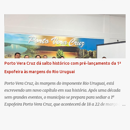
com as duas promotoras. Inicialmente, a Dra. Carolina - que atua
há 11 anos na comarca - falou sobre os trabalhos desenvolvidos
pelo Ministério Público e destacou a importância da instituição
para a comunidade, bem como a relevância da chegada da nova
colega, que contribuirá no andamento dos processos. A Dra. Bruna,
por sua vez, se apresentou à comunidade. Ela atuou por 12 anos na
Comarca de Horizontina e foi promovida para Três de Maio, onde
já esteve em outras ocasiões substituindo a Dra. Carolina durante
períodos de férias. A nova promotora ressaltou o volume de
Porto Vera Cruz dá salto histórico com pré-lançamento da 1ª
processos da comarca e a importância do trabalho conjunto,
Expofeira às margens do Rio Uruguai
permitindo a divisão de atividades e maior agilidade no
atendimento às demandas. A Comarca de Três de Maio abrang...
Porto Vera Cruz, às margens do imponente Rio Uruguai, está
escrevendo um novo capítulo em sua história. Após uma década
sem grandes eventos, o município se prepara para sediar a 1ª
Expofeira Porto Vera Cruz, que acontecerá de 18 a 22 de março de
2026. O pré-lançamento oficial já aponta para um evento que vai
muito além da estrutura: é o símbolo de um novo tempo para a
cidade. A feira multissetorial promete movimentar a economia