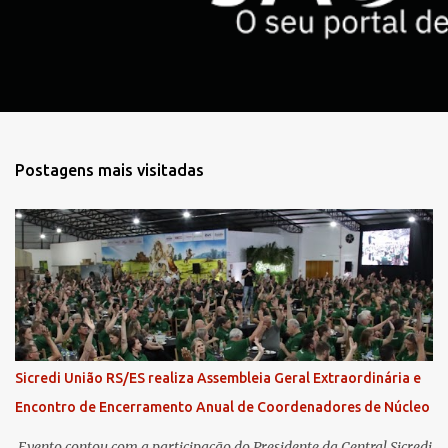
o
s
Postagens mais visitadas
Sicredi União RS/ES realiza Assembleia Geral Extraordinária e
Encontro de Encerramento Anual de Coordenadores de Núcleo
​ Evento contou com a participação do Presidente da Central Sicredi