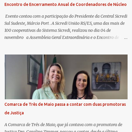
Encontro de Encerramento Anual de Coordenadores de Núcleo
​ Evento contou com a participação do Presidente da Central Sicredi
Sul Sudeste, Márcio Port . A Sicredi União RS/ES, uma das mais de
100 cooperativas do Sistema Sicredi, realizou no dia 04 de
novembro a Assembleia Geral Extraordinária e o Encontro de
Encerramento Anual de Coordenadores de Núcleo, marcando o
fechamento de mais um ciclo de conquistas e planejamento para o
futuro. O evento ocorreu presencialmente em Santa Rosa/RS com
transmissão simultânea para os coordenadores capixabas, que
estavam reunidos em Cachoeiro de Itapemirim / ES. Durante a
Assembleia Geral Extraordinária, foram debatidas e aprovadas
pautas estratégicas, como a atualização da Política de
Remuneração dos Administradores Estatutários e do regulamento
do Fundo Social, reforçando o compromisso da cooperativa com a
Comarca de Três de Maio passa a contar com duas promotoras
transparência e a governança. No Encontro de Coordenadores de
de Justiça
Núcleo, o presidente da Sicredi União RS/ES, Sidnei Strejevitch, fez
um balanço das principais real...
A Comarca de Três de Maio, que já contava com a promotora de
Justiça Dra. Carolina Zimmer, passou a contar, desde a última