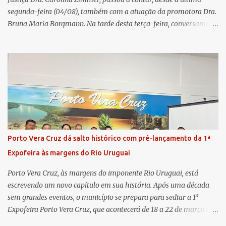
segunda-feira (04/08), também com a atuação da promotora Dra.
Bruna Maria Borgmann. Na tarde desta terça-feira, conversamos
com as duas promotoras. Inicialmente, a Dra. Carolina - que atua
há 11 anos na comarca - falou sobre os trabalhos desenvolvidos
pelo Ministério Público e destacou a importância da instituição
para a comunidade, bem como a relevância da chegada da nova
colega, que contribuirá no andamento dos processos. A Dra. Bruna,
por sua vez, se apresentou à comunidade. Ela atuou por 12 anos na
Comarca de Horizontina e foi promovida para Três de Maio, onde
já esteve em outras ocasiões substituindo a Dra. Carolina durante
períodos de férias. A nova promotora ressaltou o volume de
Porto Vera Cruz dá salto histórico com pré-lançamento da 1ª
processos da comarca e a importância do trabalho conjunto,
Expofeira às margens do Rio Uruguai
permitindo a divisão de atividades e maior agilidade no
atendimento às demandas. A Comarca de Três de Maio abrang...
Porto Vera Cruz, às margens do imponente Rio Uruguai, está
escrevendo um novo capítulo em sua história. Após uma década
sem grandes eventos, o município se prepara para sediar a 1ª
Expofeira Porto Vera Cruz, que acontecerá de 18 a 22 de março de
2026. O pré-lançamento oficial já aponta para um evento que vai