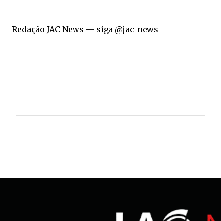
Redação JAC News — siga @jac_news
C
o
m
e
n
t
á