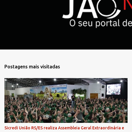
r
i
o
s
Postagens mais visitadas
Sicredi União RS/ES realiza Assembleia Geral Extraordinária e