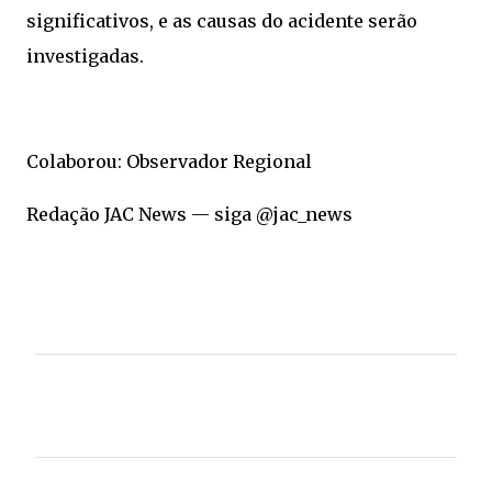
significativos, e as causas do acidente serão
investigadas.
Colaborou: Observador Regional
Redação JAC News — siga @jac_news
C
o
m
e