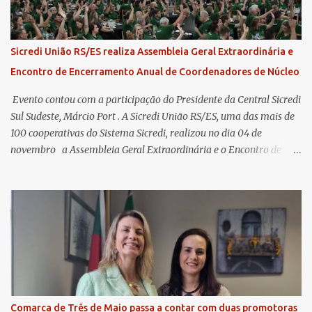
Sicredi União RS/ES realiza Assembleia Geral Extraordinária e
Encontro de Encerramento Anual de Coordenadores de Núcleo
​ Evento contou com a participação do Presidente da Central Sicredi
Sul Sudeste, Márcio Port . A Sicredi União RS/ES, uma das mais de
100 cooperativas do Sistema Sicredi, realizou no dia 04 de
novembro a Assembleia Geral Extraordinária e o Encontro de
Encerramento Anual de Coordenadores de Núcleo, marcando o
fechamento de mais um ciclo de conquistas e planejamento para o
futuro. O evento ocorreu presencialmente em Santa Rosa/RS com
transmissão simultânea para os coordenadores capixabas, que
estavam reunidos em Cachoeiro de Itapemirim / ES. Durante a
Assembleia Geral Extraordinária, foram debatidas e aprovadas
pautas estratégicas, como a atualização da Política de
Remuneração dos Administradores Estatutários e do regulamento
do Fundo Social, reforçando o compromisso da cooperativa com a
Comarca de Três de Maio passa a contar com duas promotoras