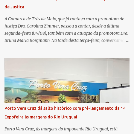
transparência e a governança. No Encontro de Coordenadores de
de Justiça
Núcleo, o presidente da Sicredi União RS/ES, Sidnei Strejevitch, fez
um balanço das principais real...
A Comarca de Três de Maio, que já contava com a promotora de
Justiça Dra. Carolina Zimmer, passou a contar, desde a última
segunda-feira (04/08), também com a atuação da promotora Dra.
Bruna Maria Borgmann. Na tarde desta terça-feira, conversamos
com as duas promotoras. Inicialmente, a Dra. Carolina - que atua
há 11 anos na comarca - falou sobre os trabalhos desenvolvidos
pelo Ministério Público e destacou a importância da instituição
para a comunidade, bem como a relevância da chegada da nova
colega, que contribuirá no andamento dos processos. A Dra. Bruna,
por sua vez, se apresentou à comunidade. Ela atuou por 12 anos na
Comarca de Horizontina e foi promovida para Três de Maio, onde
já esteve em outras ocasiões substituindo a Dra. Carolina durante
períodos de férias. A nova promotora ressaltou o volume de
Porto Vera Cruz dá salto histórico com pré-lançamento da 1ª
processos da comarca e a importância do trabalho conjunto,
Expofeira às margens do Rio Uruguai
permitindo a divisão de atividades e maior agilidade no
atendimento às demandas. A Comarca de Três de Maio abrang...
Porto Vera Cruz, às margens do imponente Rio Uruguai, está