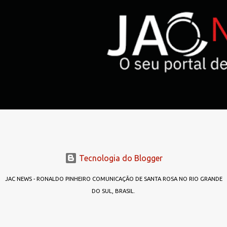
t
á
r
i
o
s
Tecnologia do Blogger
JAC NEWS - RONALDO PINHEIRO COMUNICAÇÃO DE SANTA ROSA NO RIO GRANDE
DO SUL, BRASIL.