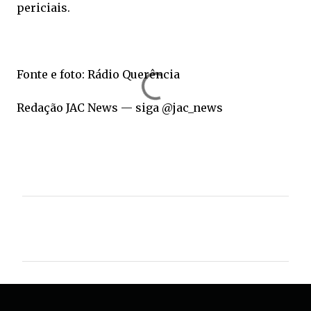
periciais.
Fonte e foto: Rádio Querência
Redação JAC News — siga @jac_news
C
o
m
e
n