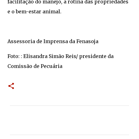
facilitação do manejo, a rotina das propriedades
e o bem-estar animal.
Assessoria de Imprensa da Fenasoja
Foto: : Elisandra Simão Reis/ presidente da
Comissão de Pecuária
C
o
m