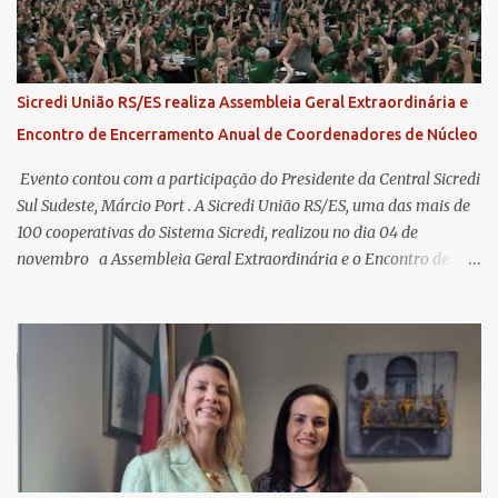
Sicredi União RS/ES realiza Assembleia Geral Extraordinária e
Encontro de Encerramento Anual de Coordenadores de Núcleo
​ Evento contou com a participação do Presidente da Central Sicredi
Sul Sudeste, Márcio Port . A Sicredi União RS/ES, uma das mais de
100 cooperativas do Sistema Sicredi, realizou no dia 04 de
novembro a Assembleia Geral Extraordinária e o Encontro de
Encerramento Anual de Coordenadores de Núcleo, marcando o
fechamento de mais um ciclo de conquistas e planejamento para o
futuro. O evento ocorreu presencialmente em Santa Rosa/RS com
transmissão simultânea para os coordenadores capixabas, que
estavam reunidos em Cachoeiro de Itapemirim / ES. Durante a
Assembleia Geral Extraordinária, foram debatidas e aprovadas
pautas estratégicas, como a atualização da Política de
Remuneração dos Administradores Estatutários e do regulamento