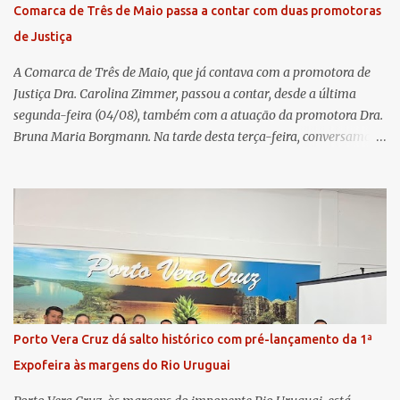
do Fundo Social, reforçando o compromisso da cooperativa com a
Comarca de Três de Maio passa a contar com duas promotoras
transparência e a governança. No Encontro de Coordenadores de
de Justiça
Núcleo, o presidente da Sicredi União RS/ES, Sidnei Strejevitch, fez
um balanço das principais real...
A Comarca de Três de Maio, que já contava com a promotora de
Justiça Dra. Carolina Zimmer, passou a contar, desde a última
segunda-feira (04/08), também com a atuação da promotora Dra.
Bruna Maria Borgmann. Na tarde desta terça-feira, conversamos
com as duas promotoras. Inicialmente, a Dra. Carolina - que atua
há 11 anos na comarca - falou sobre os trabalhos desenvolvidos
pelo Ministério Público e destacou a importância da instituição
para a comunidade, bem como a relevância da chegada da nova
colega, que contribuirá no andamento dos processos. A Dra. Bruna,
por sua vez, se apresentou à comunidade. Ela atuou por 12 anos na
Comarca de Horizontina e foi promovida para Três de Maio, onde
já esteve em outras ocasiões substituindo a Dra. Carolina durante
períodos de férias. A nova promotora ressaltou o volume de
Porto Vera Cruz dá salto histórico com pré-lançamento da 1ª
processos da comarca e a importância do trabalho conjunto,
Expofeira às margens do Rio Uruguai
permitindo a divisão de atividades e maior agilidade no
atendimento às demandas. A Comarca de Três de Maio abrang...