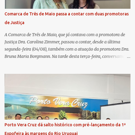
Remuneração dos Administradores Estatutários e do regulamento
do Fundo Social, reforçando o compromisso da cooperativa com a
Comarca de Três de Maio passa a contar com duas promotoras
transparência e a governança. No Encontro de Coordenadores de
de Justiça
Núcleo, o presidente da Sicredi União RS/ES, Sidnei Strejevitch, fez
um balanço das principais real...
A Comarca de Três de Maio, que já contava com a promotora de
Justiça Dra. Carolina Zimmer, passou a contar, desde a última
segunda-feira (04/08), também com a atuação da promotora Dra.
Bruna Maria Borgmann. Na tarde desta terça-feira, conversamos
com as duas promotoras. Inicialmente, a Dra. Carolina - que atua
há 11 anos na comarca - falou sobre os trabalhos desenvolvidos
pelo Ministério Público e destacou a importância da instituição
para a comunidade, bem como a relevância da chegada da nova
colega, que contribuirá no andamento dos processos. A Dra. Bruna,
por sua vez, se apresentou à comunidade. Ela atuou por 12 anos na
Comarca de Horizontina e foi promovida para Três de Maio, onde
já esteve em outras ocasiões substituindo a Dra. Carolina durante
períodos de férias. A nova promotora ressaltou o volume de
Porto Vera Cruz dá salto histórico com pré-lançamento da 1ª
processos da comarca e a importância do trabalho conjunto,
Expofeira às margens do Rio Uruguai