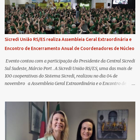
Sicredi União RS/ES realiza Assembleia Geral Extraordinária e
Encontro de Encerramento Anual de Coordenadores de Núcleo
​ Evento contou com a participação do Presidente da Central Sicredi
Sul Sudeste, Márcio Port . A Sicredi União RS/ES, uma das mais de
100 cooperativas do Sistema Sicredi, realizou no dia 04 de
novembro a Assembleia Geral Extraordinária e o Encontro de
Encerramento Anual de Coordenadores de Núcleo, marcando o
fechamento de mais um ciclo de conquistas e planejamento para o
futuro. O evento ocorreu presencialmente em Santa Rosa/RS com
transmissão simultânea para os coordenadores capixabas, que
estavam reunidos em Cachoeiro de Itapemirim / ES. Durante a
Assembleia Geral Extraordinária, foram debatidas e aprovadas
pautas estratégicas, como a atualização da Política de