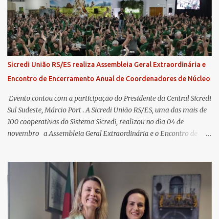
Sicredi União RS/ES realiza Assembleia Geral Extraordinária e
Encontro de Encerramento Anual de Coordenadores de Núcleo
​ Evento contou com a participação do Presidente da Central Sicredi
Sul Sudeste, Márcio Port . A Sicredi União RS/ES, uma das mais de
100 cooperativas do Sistema Sicredi, realizou no dia 04 de
novembro a Assembleia Geral Extraordinária e o Encontro de
Encerramento Anual de Coordenadores de Núcleo, marcando o
fechamento de mais um ciclo de conquistas e planejamento para o
futuro. O evento ocorreu presencialmente em Santa Rosa/RS com
transmissão simultânea para os coordenadores capixabas, que
estavam reunidos em Cachoeiro de Itapemirim / ES. Durante a
Assembleia Geral Extraordinária, foram debatidas e aprovadas
pautas estratégicas, como a atualização da Política de