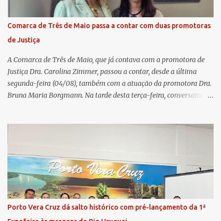
Remuneração dos Administradores Estatutários e do regulamento
do Fundo Social, reforçando o compromisso da cooperativa com a
Comarca de Três de Maio passa a contar com duas promotoras
transparência e a governança. No Encontro de Coordenadores de
de Justiça
Núcleo, o presidente da Sicredi União RS/ES, Sidnei Strejevitch, fez
um balanço das principais real...
A Comarca de Três de Maio, que já contava com a promotora de
Justiça Dra. Carolina Zimmer, passou a contar, desde a última
segunda-feira (04/08), também com a atuação da promotora Dra.
Bruna Maria Borgmann. Na tarde desta terça-feira, conversamos
com as duas promotoras. Inicialmente, a Dra. Carolina - que atua
há 11 anos na comarca - falou sobre os trabalhos desenvolvidos
pelo Ministério Público e destacou a importância da instituição
para a comunidade, bem como a relevância da chegada da nova
colega, que contribuirá no andamento dos processos. A Dra. Bruna,
por sua vez, se apresentou à comunidade. Ela atuou por 12 anos na
Comarca de Horizontina e foi promovida para Três de Maio, onde
já esteve em outras ocasiões substituindo a Dra. Carolina durante
períodos de férias. A nova promotora ressaltou o volume de
Porto Vera Cruz dá salto histórico com pré-lançamento da 1ª
processos da comarca e a importância do trabalho conjunto,