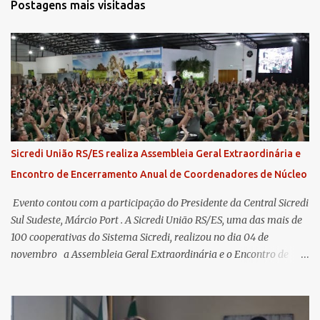
Postagens mais visitadas
Sicredi União RS/ES realiza Assembleia Geral Extraordinária e
Encontro de Encerramento Anual de Coordenadores de Núcleo
​ Evento contou com a participação do Presidente da Central Sicredi
Sul Sudeste, Márcio Port . A Sicredi União RS/ES, uma das mais de
100 cooperativas do Sistema Sicredi, realizou no dia 04 de
novembro a Assembleia Geral Extraordinária e o Encontro de
Encerramento Anual de Coordenadores de Núcleo, marcando o
fechamento de mais um ciclo de conquistas e planejamento para o
futuro. O evento ocorreu presencialmente em Santa Rosa/RS com