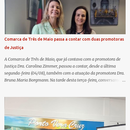
transmissão simultânea para os coordenadores capixabas, que
estavam reunidos em Cachoeiro de Itapemirim / ES. Durante a
Assembleia Geral Extraordinária, foram debatidas e aprovadas
pautas estratégicas, como a atualização da Política de
Remuneração dos Administradores Estatutários e do regulamento
do Fundo Social, reforçando o compromisso da cooperativa com a
Comarca de Três de Maio passa a contar com duas promotoras
transparência e a governança. No Encontro de Coordenadores de
de Justiça
Núcleo, o presidente da Sicredi União RS/ES, Sidnei Strejevitch, fez
um balanço das principais real...
A Comarca de Três de Maio, que já contava com a promotora de
Justiça Dra. Carolina Zimmer, passou a contar, desde a última
segunda-feira (04/08), também com a atuação da promotora Dra.
Bruna Maria Borgmann. Na tarde desta terça-feira, conversamos
com as duas promotoras. Inicialmente, a Dra. Carolina - que atua
há 11 anos na comarca - falou sobre os trabalhos desenvolvidos
pelo Ministério Público e destacou a importância da instituição
para a comunidade, bem como a relevância da chegada da nova
colega, que contribuirá no andamento dos processos. A Dra. Bruna,
por sua vez, se apresentou à comunidade. Ela atuou por 12 anos na
Comarca de Horizontina e foi promovida para Três de Maio, onde