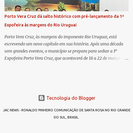
já esteve em outras ocasiões substituindo a Dra. Carolina durante
períodos de férias. A nova promotora ressaltou o volume de
Porto Vera Cruz dá salto histórico com pré-lançamento da 1ª
processos da comarca e a importância do trabalho conjunto,
Expofeira às margens do Rio Uruguai
permitindo a divisão de atividades e maior agilidade no
atendimento às demandas. A Comarca de Três de Maio abrang...
Porto Vera Cruz, às margens do imponente Rio Uruguai, está
escrevendo um novo capítulo em sua história. Após uma década
sem grandes eventos, o município se prepara para sediar a 1ª
Expofeira Porto Vera Cruz, que acontecerá de 18 a 22 de março de
2026. O pré-lançamento oficial já aponta para um evento que vai
muito além da estrutura: é o símbolo de um novo tempo para a
cidade. A feira multissetorial promete movimentar a economia
local, destacando o comércio, a produção rural, o turismo e os
talentos da região. Mais do que um evento, a Expofeira surge como
Tecnologia do Blogger
um divisor de águas após dez anos sem feiras ou grandes
encontros capazes de projetar o nome do município em nível
JAC NEWS - RONALDO PINHEIRO COMUNICAÇÃO DE SANTA ROSA NO RIO GRANDE
estadual. Mas afinal, por que “Expofeira Porto Vera Cruz”? A
DO SUL, BRASIL.
resposta é simples: porque agora é diferente. No passado, outras
iniciativas foram tentadas — como a Expo Porto —, mas não