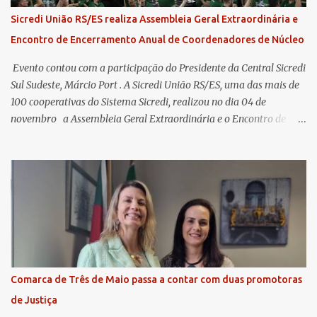
Sicredi União RS/ES realiza Assembleia Geral Extraordinária e
Encontro de Encerramento Anual de Coordenadores de Núcleo
​ Evento contou com a participação do Presidente da Central Sicredi
Sul Sudeste, Márcio Port . A Sicredi União RS/ES, uma das mais de
100 cooperativas do Sistema Sicredi, realizou no dia 04 de
novembro a Assembleia Geral Extraordinária e o Encontro de
Encerramento Anual de Coordenadores de Núcleo, marcando o
fechamento de mais um ciclo de conquistas e planejamento para o
futuro. O evento ocorreu presencialmente em Santa Rosa/RS com
transmissão simultânea para os coordenadores capixabas, que
estavam reunidos em Cachoeiro de Itapemirim / ES. Durante a
Assembleia Geral Extraordinária, foram debatidas e aprovadas
pautas estratégicas, como a atualização da Política de
Remuneração dos Administradores Estatutários e do regulamento
do Fundo Social, reforçando o compromisso da cooperativa com a
Comarca de Três de Maio passa a contar com duas promotoras
transparência e a governança. No Encontro de Coordenadores de
de Justiça
Núcleo, o presidente da Sicredi União RS/ES, Sidnei Strejevitch, fez