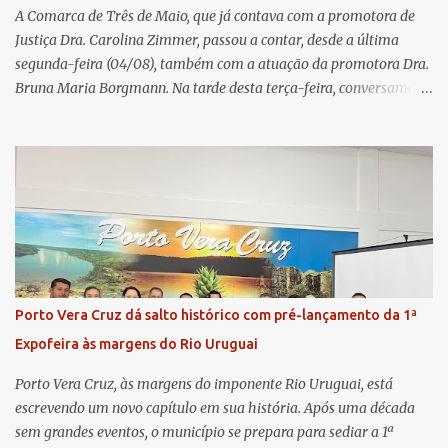
um balanço das principais real...
A Comarca de Três de Maio, que já contava com a promotora de
Justiça Dra. Carolina Zimmer, passou a contar, desde a última
segunda-feira (04/08), também com a atuação da promotora Dra.
Bruna Maria Borgmann. Na tarde desta terça-feira, conversamos
com as duas promotoras. Inicialmente, a Dra. Carolina - que atua
há 11 anos na comarca - falou sobre os trabalhos desenvolvidos
pelo Ministério Público e destacou a importância da instituição
para a comunidade, bem como a relevância da chegada da nova
colega, que contribuirá no andamento dos processos. A Dra. Bruna,
por sua vez, se apresentou à comunidade. Ela atuou por 12 anos na
Comarca de Horizontina e foi promovida para Três de Maio, onde
já esteve em outras ocasiões substituindo a Dra. Carolina durante
períodos de férias. A nova promotora ressaltou o volume de
Porto Vera Cruz dá salto histórico com pré-lançamento da 1ª
processos da comarca e a importância do trabalho conjunto,
Expofeira às margens do Rio Uruguai
permitindo a divisão de atividades e maior agilidade no
atendimento às demandas. A Comarca de Três de Maio abrang...
Porto Vera Cruz, às margens do imponente Rio Uruguai, está
escrevendo um novo capítulo em sua história. Após uma década
sem grandes eventos, o município se prepara para sediar a 1ª