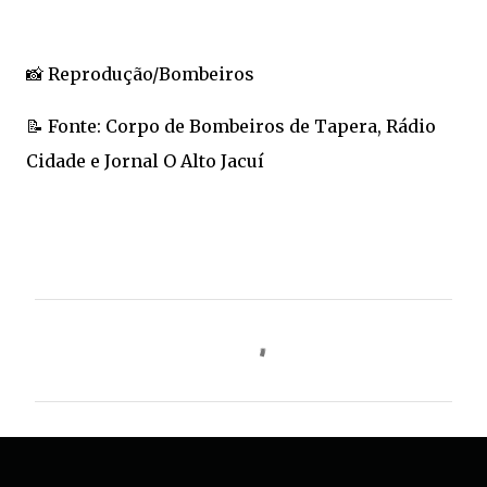
📸 Reprodução/Bombeiros
📝 Fonte: Corpo de Bombeiros de Tapera, Rádio
Cidade e Jornal O Alto Jacuí
C
o
m
e
n
t