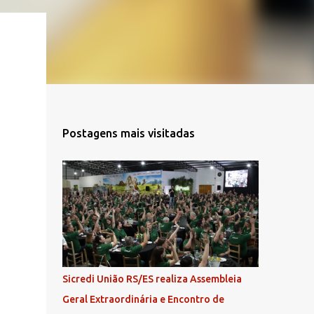
Postagens mais visitadas
Sicredi União RS/ES realiza Assembleia
Geral Extraordinária e Encontro de