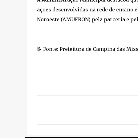
ações desenvolvidas na rede de ensino e
Noroeste (AMUFRON) pela parceria e pelo
📝 Fonte: Prefeitura de Campina das Mis
C
o
m
e