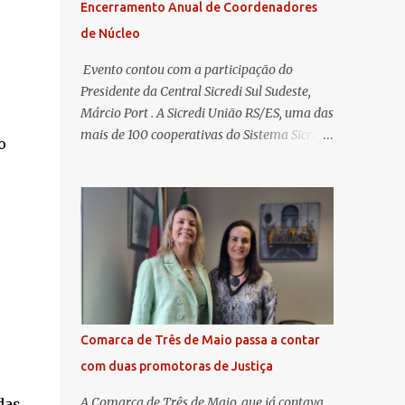
Encerramento Anual de Coordenadores
de Núcleo
​ Evento contou com a participação do
Presidente da Central Sicredi Sul Sudeste,
Márcio Port . A Sicredi União RS/ES, uma das
mais de 100 cooperativas do Sistema Sicredi,
o
realizou no dia 04 de novembro a
Assembleia Geral Extraordinária e o
Encontro de Encerramento Anual de
Coordenadores de Núcleo, marcando o
fechamento de mais um ciclo de conquistas
e planejamento para o futuro. O evento
ocorreu presencialmente em Santa Rosa/RS
com transmissão simultânea para os
coordenadores capixabas, que estavam
Comarca de Três de Maio passa a contar
reunidos em Cachoeiro de Itapemirim / ES.
com duas promotoras de Justiça
Durante a Assembleia Geral Extraordinária,
foram debatidas e aprovadas pautas
A Comarca de Três de Maio, que já contava
das