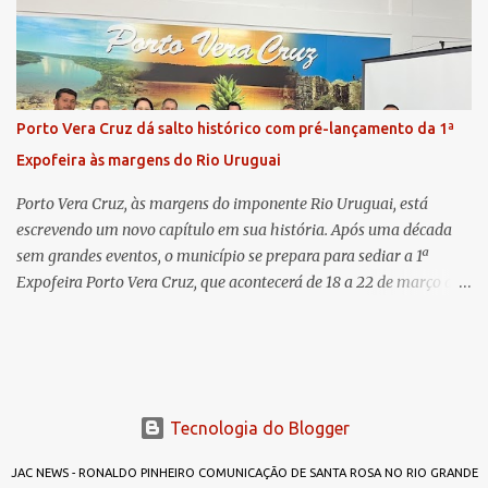
colega, que contribuirá no andamento dos processos. A Dra. Bruna,
por sua vez, se apresentou à comunidade. Ela atuou por 12 anos na
Comarca de Horizontina e foi promovida para Três de Maio, onde
já esteve em outras ocasiões substituindo a Dra. Carolina durante
períodos de férias. A nova promotora ressaltou o volume de
Porto Vera Cruz dá salto histórico com pré-lançamento da 1ª
processos da comarca e a importância do trabalho conjunto,
Expofeira às margens do Rio Uruguai
permitindo a divisão de atividades e maior agilidade no
atendimento às demandas. A Comarca de Três de Maio abrang...
Porto Vera Cruz, às margens do imponente Rio Uruguai, está
escrevendo um novo capítulo em sua história. Após uma década
sem grandes eventos, o município se prepara para sediar a 1ª
Expofeira Porto Vera Cruz, que acontecerá de 18 a 22 de março de
2026. O pré-lançamento oficial já aponta para um evento que vai
muito além da estrutura: é o símbolo de um novo tempo para a
cidade. A feira multissetorial promete movimentar a economia
local, destacando o comércio, a produção rural, o turismo e os
talentos da região. Mais do que um evento, a Expofeira surge como
Tecnologia do Blogger
um divisor de águas após dez anos sem feiras ou grandes
encontros capazes de projetar o nome do município em nível
JAC NEWS - RONALDO PINHEIRO COMUNICAÇÃO DE SANTA ROSA NO RIO GRANDE