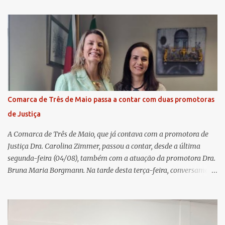
fechamento de mais um ciclo de conquistas e planejamento para o
futuro. O evento ocorreu presencialmente em Santa Rosa/RS com
transmissão simultânea para os coordenadores capixabas, que
estavam reunidos em Cachoeiro de Itapemirim / ES. Durante a
Assembleia Geral Extraordinária, foram debatidas e aprovadas
pautas estratégicas, como a atualização da Política de
Remuneração dos Administradores Estatutários e do regulamento
do Fundo Social, reforçando o compromisso da cooperativa com a
Comarca de Três de Maio passa a contar com duas promotoras
transparência e a governança. No Encontro de Coordenadores de
de Justiça
Núcleo, o presidente da Sicredi União RS/ES, Sidnei Strejevitch, fez
um balanço das principais real...
A Comarca de Três de Maio, que já contava com a promotora de
Justiça Dra. Carolina Zimmer, passou a contar, desde a última
segunda-feira (04/08), também com a atuação da promotora Dra.
Bruna Maria Borgmann. Na tarde desta terça-feira, conversamos
com as duas promotoras. Inicialmente, a Dra. Carolina - que atua
há 11 anos na comarca - falou sobre os trabalhos desenvolvidos
pelo Ministério Público e destacou a importância da instituição
para a comunidade, bem como a relevância da chegada da nova