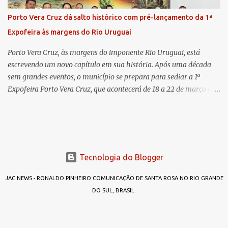
períodos de férias. A nova promotora ressaltou o volume de
Porto Vera Cruz dá salto histórico com pré-lançamento da 1ª
processos da comarca e a importância do trabalho conjunto,
Expofeira às margens do Rio Uruguai
permitindo a divisão de atividades e maior agilidade no
atendimento às demandas. A Comarca de Três de Maio abrang...
Porto Vera Cruz, às margens do imponente Rio Uruguai, está
escrevendo um novo capítulo em sua história. Após uma década
sem grandes eventos, o município se prepara para sediar a 1ª
Expofeira Porto Vera Cruz, que acontecerá de 18 a 22 de março de
2026. O pré-lançamento oficial já aponta para um evento que vai
muito além da estrutura: é o símbolo de um novo tempo para a
cidade. A feira multissetorial promete movimentar a economia
local, destacando o comércio, a produção rural, o turismo e os
talentos da região. Mais do que um evento, a Expofeira surge como
Tecnologia do Blogger
um divisor de águas após dez anos sem feiras ou grandes
encontros capazes de projetar o nome do município em nível
JAC NEWS - RONALDO PINHEIRO COMUNICAÇÃO DE SANTA ROSA NO RIO GRANDE
estadual. Mas afinal, por que “Expofeira Porto Vera Cruz”? A
DO SUL, BRASIL.
resposta é simples: porque agora é diferente. No passado, outras
iniciativas foram tentadas — como a Expo Porto —, mas não
conseguiram atingir os objetivos propostos. Agora, trata-se de um