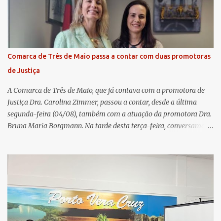
estavam reunidos em Cachoeiro de Itapemirim / ES. Durante a
Assembleia Geral Extraordinária, foram debatidas e aprovadas
pautas estratégicas, como a atualização da Política de
Remuneração dos Administradores Estatutários e do regulamento
do Fundo Social, reforçando o compromisso da cooperativa com a
Comarca de Três de Maio passa a contar com duas promotoras
transparência e a governança. No Encontro de Coordenadores de
de Justiça
Núcleo, o presidente da Sicredi União RS/ES, Sidnei Strejevitch, fez
um balanço das principais real...
A Comarca de Três de Maio, que já contava com a promotora de
Justiça Dra. Carolina Zimmer, passou a contar, desde a última
segunda-feira (04/08), também com a atuação da promotora Dra.
Bruna Maria Borgmann. Na tarde desta terça-feira, conversamos
com as duas promotoras. Inicialmente, a Dra. Carolina - que atua
há 11 anos na comarca - falou sobre os trabalhos desenvolvidos
pelo Ministério Público e destacou a importância da instituição
para a comunidade, bem como a relevância da chegada da nova
colega, que contribuirá no andamento dos processos. A Dra. Bruna,
por sua vez, se apresentou à comunidade. Ela atuou por 12 anos na
Comarca de Horizontina e foi promovida para Três de Maio, onde
já esteve em outras ocasiões substituindo a Dra. Carolina durante