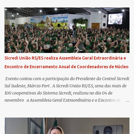
Sicredi União RS/ES realiza Assembleia Geral Extraordinária e
Encontro de Encerramento Anual de Coordenadores de Núcleo
​ Evento contou com a participação do Presidente da Central Sicredi
Sul Sudeste, Márcio Port . A Sicredi União RS/ES, uma das mais de
100 cooperativas do Sistema Sicredi, realizou no dia 04 de
novembro a Assembleia Geral Extraordinária e o Encontro de
Encerramento Anual de Coordenadores de Núcleo, marcando o
fechamento de mais um ciclo de conquistas e planejamento para o
futuro. O evento ocorreu presencialmente em Santa Rosa/RS com
transmissão simultânea para os coordenadores capixabas, que