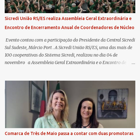
Sicredi União RS/ES realiza Assembleia Geral Extraordinária e
Encontro de Encerramento Anual de Coordenadores de Núcleo
​ Evento contou com a participação do Presidente da Central Sicredi
Sul Sudeste, Márcio Port . A Sicredi União RS/ES, uma das mais de
100 cooperativas do Sistema Sicredi, realizou no dia 04 de
novembro a Assembleia Geral Extraordinária e o Encontro de
Encerramento Anual de Coordenadores de Núcleo, marcando o
fechamento de mais um ciclo de conquistas e planejamento para o
futuro. O evento ocorreu presencialmente em Santa Rosa/RS com
transmissão simultânea para os coordenadores capixabas, que
estavam reunidos em Cachoeiro de Itapemirim / ES. Durante a
Assembleia Geral Extraordinária, foram debatidas e aprovadas
pautas estratégicas, como a atualização da Política de
Remuneração dos Administradores Estatutários e do regulamento
do Fundo Social, reforçando o compromisso da cooperativa com a
Comarca de Três de Maio passa a contar com duas promotoras
transparência e a governança. No Encontro de Coordenadores de