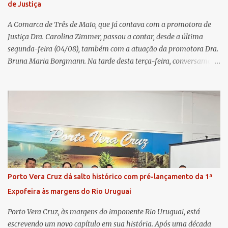
de Justiça
Núcleo, o presidente da Sicredi União RS/ES, Sidnei Strejevitch, fez
um balanço das principais real...
A Comarca de Três de Maio, que já contava com a promotora de
Justiça Dra. Carolina Zimmer, passou a contar, desde a última
segunda-feira (04/08), também com a atuação da promotora Dra.
Bruna Maria Borgmann. Na tarde desta terça-feira, conversamos
com as duas promotoras. Inicialmente, a Dra. Carolina - que atua
há 11 anos na comarca - falou sobre os trabalhos desenvolvidos
pelo Ministério Público e destacou a importância da instituição
para a comunidade, bem como a relevância da chegada da nova
colega, que contribuirá no andamento dos processos. A Dra. Bruna,
por sua vez, se apresentou à comunidade. Ela atuou por 12 anos na
Comarca de Horizontina e foi promovida para Três de Maio, onde
já esteve em outras ocasiões substituindo a Dra. Carolina durante
períodos de férias. A nova promotora ressaltou o volume de
Porto Vera Cruz dá salto histórico com pré-lançamento da 1ª
processos da comarca e a importância do trabalho conjunto,
Expofeira às margens do Rio Uruguai
permitindo a divisão de atividades e maior agilidade no
atendimento às demandas. A Comarca de Três de Maio abrang...
Porto Vera Cruz, às margens do imponente Rio Uruguai, está
escrevendo um novo capítulo em sua história. Após uma década