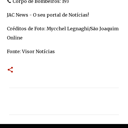
📞 Corpo de Bombeiros: 193
JAC News - O seu portal de Notícias!
Créditos de Foto: Mycchel Legnaghi/São Joaquim
Online
Fonte: Visor Notícias
C
o
m
e