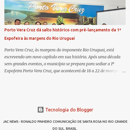
por sua vez, se apresentou à comunidade. Ela atuou por 12 anos na
Comarca de Horizontina e foi promovida para Três de Maio, onde
já esteve em outras ocasiões substituindo a Dra. Carolina durante
períodos de férias. A nova promotora ressaltou o volume de
Porto Vera Cruz dá salto histórico com pré-lançamento da 1ª
processos da comarca e a importância do trabalho conjunto,
Expofeira às margens do Rio Uruguai
permitindo a divisão de atividades e maior agilidade no
atendimento às demandas. A Comarca de Três de Maio abrang...
Porto Vera Cruz, às margens do imponente Rio Uruguai, está
escrevendo um novo capítulo em sua história. Após uma década
sem grandes eventos, o município se prepara para sediar a 1ª
Expofeira Porto Vera Cruz, que acontecerá de 18 a 22 de março de
2026. O pré-lançamento oficial já aponta para um evento que vai
muito além da estrutura: é o símbolo de um novo tempo para a
cidade. A feira multissetorial promete movimentar a economia
local, destacando o comércio, a produção rural, o turismo e os
talentos da região. Mais do que um evento, a Expofeira surge como
Tecnologia do Blogger
um divisor de águas após dez anos sem feiras ou grandes
encontros capazes de projetar o nome do município em nível
JAC NEWS - RONALDO PINHEIRO COMUNICAÇÃO DE SANTA ROSA NO RIO GRANDE
estadual. Mas afinal, por que “Expofeira Porto Vera Cruz”? A
DO SUL, BRASIL.