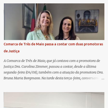
fechamento de mais um ciclo de conquistas e planejamento para o
futuro. O evento ocorreu presencialmente em Santa Rosa/RS com
transmissão simultânea para os coordenadores capixabas, que
estavam reunidos em Cachoeiro de Itapemirim / ES. Durante a
Assembleia Geral Extraordinária, foram debatidas e aprovadas
pautas estratégicas, como a atualização da Política de
Remuneração dos Administradores Estatutários e do regulamento
do Fundo Social, reforçando o compromisso da cooperativa com a
Comarca de Três de Maio passa a contar com duas promotoras
transparência e a governança. No Encontro de Coordenadores de
de Justiça
Núcleo, o presidente da Sicredi União RS/ES, Sidnei Strejevitch, fez
um balanço das principais real...
A Comarca de Três de Maio, que já contava com a promotora de
Justiça Dra. Carolina Zimmer, passou a contar, desde a última
segunda-feira (04/08), também com a atuação da promotora Dra.
Bruna Maria Borgmann. Na tarde desta terça-feira, conversamos
com as duas promotoras. Inicialmente, a Dra. Carolina - que atua
há 11 anos na comarca - falou sobre os trabalhos desenvolvidos
pelo Ministério Público e destacou a importância da instituição
para a comunidade, bem como a relevância da chegada da nova
colega, que contribuirá no andamento dos processos. A Dra. Bruna,