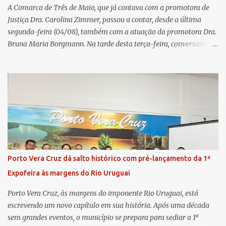
um balanço das principais real...
A Comarca de Três de Maio, que já contava com a promotora de
Justiça Dra. Carolina Zimmer, passou a contar, desde a última
segunda-feira (04/08), também com a atuação da promotora Dra.
Bruna Maria Borgmann. Na tarde desta terça-feira, conversamos
com as duas promotoras. Inicialmente, a Dra. Carolina - que atua
há 11 anos na comarca - falou sobre os trabalhos desenvolvidos
pelo Ministério Público e destacou a importância da instituição
para a comunidade, bem como a relevância da chegada da nova
colega, que contribuirá no andamento dos processos. A Dra. Bruna,
por sua vez, se apresentou à comunidade. Ela atuou por 12 anos na
Comarca de Horizontina e foi promovida para Três de Maio, onde
já esteve em outras ocasiões substituindo a Dra. Carolina durante
períodos de férias. A nova promotora ressaltou o volume de
Porto Vera Cruz dá salto histórico com pré-lançamento da 1ª
processos da comarca e a importância do trabalho conjunto,
Expofeira às margens do Rio Uruguai
permitindo a divisão de atividades e maior agilidade no
atendimento às demandas. A Comarca de Três de Maio abrang...
Porto Vera Cruz, às margens do imponente Rio Uruguai, está
escrevendo um novo capítulo em sua história. Após uma década
sem grandes eventos, o município se prepara para sediar a 1ª