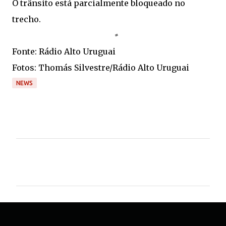
O trânsito está parcialmente bloqueado no
trecho.
Fonte: Rádio Alto Uruguai
Fotos: Thomás Silvestre/Rádio Alto Uruguai
NEWS
C
o
m
e
n
t