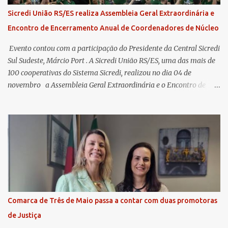
Sicredi União RS/ES realiza Assembleia Geral Extraordinária e
Encontro de Encerramento Anual de Coordenadores de Núcleo
​ Evento contou com a participação do Presidente da Central Sicredi
Sul Sudeste, Márcio Port . A Sicredi União RS/ES, uma das mais de
100 cooperativas do Sistema Sicredi, realizou no dia 04 de
novembro a Assembleia Geral Extraordinária e o Encontro de
Encerramento Anual de Coordenadores de Núcleo, marcando o
fechamento de mais um ciclo de conquistas e planejamento para o
futuro. O evento ocorreu presencialmente em Santa Rosa/RS com
transmissão simultânea para os coordenadores capixabas, que
estavam reunidos em Cachoeiro de Itapemirim / ES. Durante a
Assembleia Geral Extraordinária, foram debatidas e aprovadas
pautas estratégicas, como a atualização da Política de
Remuneração dos Administradores Estatutários e do regulamento
do Fundo Social, reforçando o compromisso da cooperativa com a
Comarca de Três de Maio passa a contar com duas promotoras
transparência e a governança. No Encontro de Coordenadores de
de Justiça
Núcleo, o presidente da Sicredi União RS/ES, Sidnei Strejevitch, fez