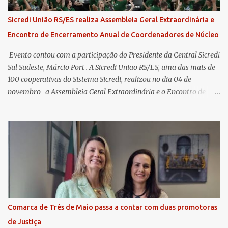
Sicredi União RS/ES realiza Assembleia Geral Extraordinária e
Encontro de Encerramento Anual de Coordenadores de Núcleo
​ Evento contou com a participação do Presidente da Central Sicredi
Sul Sudeste, Márcio Port . A Sicredi União RS/ES, uma das mais de
100 cooperativas do Sistema Sicredi, realizou no dia 04 de
novembro a Assembleia Geral Extraordinária e o Encontro de
Encerramento Anual de Coordenadores de Núcleo, marcando o
fechamento de mais um ciclo de conquistas e planejamento para o
futuro. O evento ocorreu presencialmente em Santa Rosa/RS com
transmissão simultânea para os coordenadores capixabas, que
estavam reunidos em Cachoeiro de Itapemirim / ES. Durante a
Assembleia Geral Extraordinária, foram debatidas e aprovadas
pautas estratégicas, como a atualização da Política de
Remuneração dos Administradores Estatutários e do regulamento
do Fundo Social, reforçando o compromisso da cooperativa com a
Comarca de Três de Maio passa a contar com duas promotoras
transparência e a governança. No Encontro de Coordenadores de
de Justiça
Núcleo, o presidente da Sicredi União RS/ES, Sidnei Strejevitch, fez