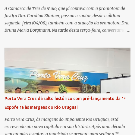
um balanço das principais real...
A Comarca de Três de Maio, que já contava com a promotora de
Justiça Dra. Carolina Zimmer, passou a contar, desde a última
segunda-feira (04/08), também com a atuação da promotora Dra.
Bruna Maria Borgmann. Na tarde desta terça-feira, conversamos
com as duas promotoras. Inicialmente, a Dra. Carolina - que atua
há 11 anos na comarca - falou sobre os trabalhos desenvolvidos
pelo Ministério Público e destacou a importância da instituição
para a comunidade, bem como a relevância da chegada da nova
colega, que contribuirá no andamento dos processos. A Dra. Bruna,
por sua vez, se apresentou à comunidade. Ela atuou por 12 anos na
Comarca de Horizontina e foi promovida para Três de Maio, onde
já esteve em outras ocasiões substituindo a Dra. Carolina durante
períodos de férias. A nova promotora ressaltou o volume de
Porto Vera Cruz dá salto histórico com pré-lançamento da 1ª
processos da comarca e a importância do trabalho conjunto,
Expofeira às margens do Rio Uruguai
permitindo a divisão de atividades e maior agilidade no
atendimento às demandas. A Comarca de Três de Maio abrang...
Porto Vera Cruz, às margens do imponente Rio Uruguai, está
escrevendo um novo capítulo em sua história. Após uma década
sem grandes eventos, o município se prepara para sediar a 1ª