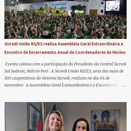
Sicredi União RS/ES realiza Assembleia Geral Extraordinária e
Encontro de Encerramento Anual de Coordenadores de Núcleo
​ Evento contou com a participação do Presidente da Central Sicredi
Sul Sudeste, Márcio Port . A Sicredi União RS/ES, uma das mais de
100 cooperativas do Sistema Sicredi, realizou no dia 04 de
novembro a Assembleia Geral Extraordinária e o Encontro de
Encerramento Anual de Coordenadores de Núcleo, marcando o
fechamento de mais um ciclo de conquistas e planejamento para o
futuro. O evento ocorreu presencialmente em Santa Rosa/RS com
transmissão simultânea para os coordenadores capixabas, que
estavam reunidos em Cachoeiro de Itapemirim / ES. Durante a
Assembleia Geral Extraordinária, foram debatidas e aprovadas