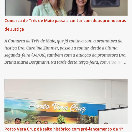
pautas estratégicas, como a atualização da Política de
Remuneração dos Administradores Estatutários e do regulamento
do Fundo Social, reforçando o compromisso da cooperativa com a
Comarca de Três de Maio passa a contar com duas promotoras
transparência e a governança. No Encontro de Coordenadores de
de Justiça
Núcleo, o presidente da Sicredi União RS/ES, Sidnei Strejevitch, fez
um balanço das principais real...
A Comarca de Três de Maio, que já contava com a promotora de
Justiça Dra. Carolina Zimmer, passou a contar, desde a última
segunda-feira (04/08), também com a atuação da promotora Dra.
Bruna Maria Borgmann. Na tarde desta terça-feira, conversamos
com as duas promotoras. Inicialmente, a Dra. Carolina - que atua
há 11 anos na comarca - falou sobre os trabalhos desenvolvidos
pelo Ministério Público e destacou a importância da instituição
para a comunidade, bem como a relevância da chegada da nova
colega, que contribuirá no andamento dos processos. A Dra. Bruna,
por sua vez, se apresentou à comunidade. Ela atuou por 12 anos na
Comarca de Horizontina e foi promovida para Três de Maio, onde
já esteve em outras ocasiões substituindo a Dra. Carolina durante
períodos de férias. A nova promotora ressaltou o volume de
Porto Vera Cruz dá salto histórico com pré-lançamento da 1ª