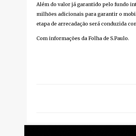
Além do valor já garantido pelo fundo int
milhões adicionais para garantir o mobi
etapa de arrecadação será conduzida com
Com informações da Folha de S.Paulo.
C
o
m
e
n