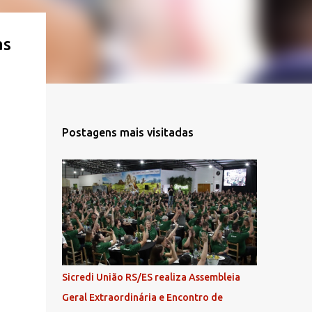
as
Postagens mais visitadas
Sicredi União RS/ES realiza Assembleia
Geral Extraordinária e Encontro de