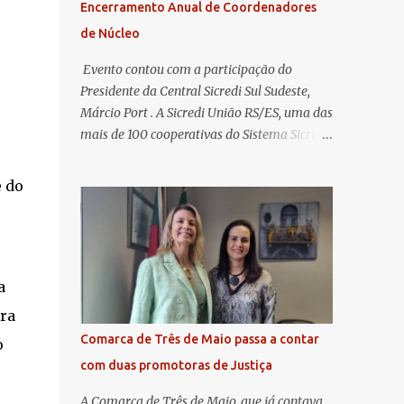
Encerramento Anual de Coordenadores
de Núcleo
​ Evento contou com a participação do
Presidente da Central Sicredi Sul Sudeste,
Márcio Port . A Sicredi União RS/ES, uma das
mais de 100 cooperativas do Sistema Sicredi,
realizou no dia 04 de novembro a
Assembleia Geral Extraordinária e o
e do
Encontro de Encerramento Anual de
Coordenadores de Núcleo, marcando o
fechamento de mais um ciclo de conquistas
e planejamento para o futuro. O evento
a
ocorreu presencialmente em Santa Rosa/RS
com transmissão simultânea para os
ura
coordenadores capixabas, que estavam
Comarca de Três de Maio passa a contar
o
reunidos em Cachoeiro de Itapemirim / ES.
com duas promotoras de Justiça
Durante a Assembleia Geral Extraordinária,
foram debatidas e aprovadas pautas
A Comarca de Três de Maio, que já contava