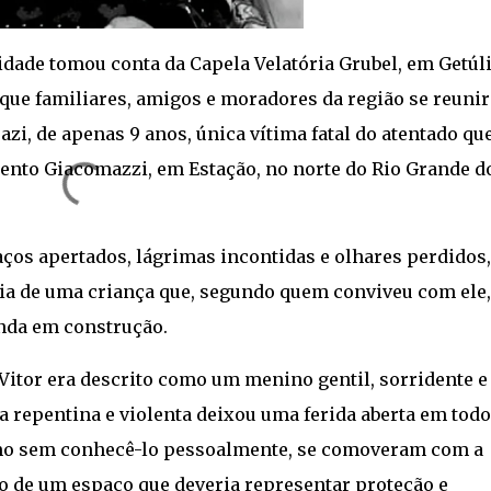
idade tomou conta da Capela Velatória Grubel, em Getúl
ali que familiares, amigos e moradores da região se reuni
zi, de apenas 9 anos, única vítima fatal do atentado qu
ento Giacomazzi, em Estação, no norte do Rio Grande d
raços apertados, lágrimas incontidas e olhares perdidos,
a de uma criança que, segundo quem conviveu com ele,
inda em construção.
Vitor era descrito como um menino gentil, sorridente e
da repentina e violenta deixou uma ferida aberta em todo
mo sem conhecê-lo pessoalmente, se comoveram com a
o de um espaço que deveria representar proteção e