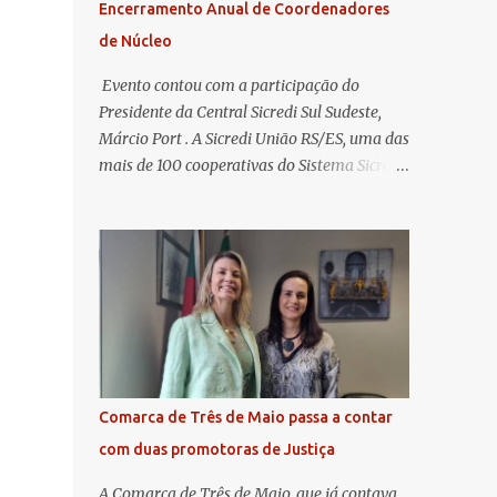
Encerramento Anual de Coordenadores
de Núcleo
​ Evento contou com a participação do
Presidente da Central Sicredi Sul Sudeste,
Márcio Port . A Sicredi União RS/ES, uma das
mais de 100 cooperativas do Sistema Sicredi,
realizou no dia 04 de novembro a
Assembleia Geral Extraordinária e o
Encontro de Encerramento Anual de
Coordenadores de Núcleo, marcando o
fechamento de mais um ciclo de conquistas
e planejamento para o futuro. O evento
ocorreu presencialmente em Santa Rosa/RS
com transmissão simultânea para os
coordenadores capixabas, que estavam
Comarca de Três de Maio passa a contar
reunidos em Cachoeiro de Itapemirim / ES.
com duas promotoras de Justiça
Durante a Assembleia Geral Extraordinária,
foram debatidas e aprovadas pautas
A Comarca de Três de Maio, que já contava