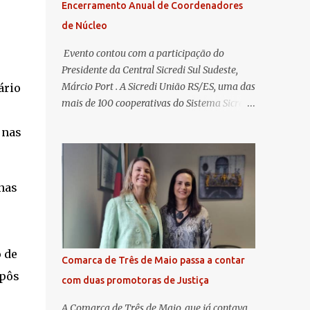
Encerramento Anual de Coordenadores
de Núcleo
​ Evento contou com a participação do
Presidente da Central Sicredi Sul Sudeste,
Márcio Port . A Sicredi União RS/ES, uma das
ário
mais de 100 cooperativas do Sistema Sicredi,
realizou no dia 04 de novembro a
 nas
Assembleia Geral Extraordinária e o
Encontro de Encerramento Anual de
Coordenadores de Núcleo, marcando o
fechamento de mais um ciclo de conquistas
nas
e planejamento para o futuro. O evento
ocorreu presencialmente em Santa Rosa/RS
com transmissão simultânea para os
coordenadores capixabas, que estavam
 de
Comarca de Três de Maio passa a contar
reunidos em Cachoeiro de Itapemirim / ES.
opôs
com duas promotoras de Justiça
Durante a Assembleia Geral Extraordinária,
foram debatidas e aprovadas pautas
A Comarca de Três de Maio, que já contava