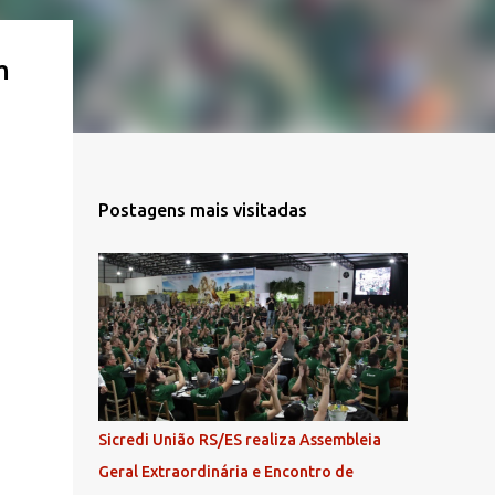
m
Postagens mais visitadas
Sicredi União RS/ES realiza Assembleia
Geral Extraordinária e Encontro de