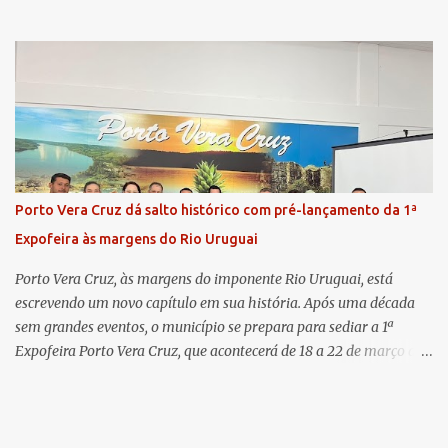
com as duas promotoras. Inicialmente, a Dra. Carolina - que atua
há 11 anos na comarca - falou sobre os trabalhos desenvolvidos
pelo Ministério Público e destacou a importância da instituição
para a comunidade, bem como a relevância da chegada da nova
colega, que contribuirá no andamento dos processos. A Dra. Bruna,
por sua vez, se apresentou à comunidade. Ela atuou por 12 anos na
Comarca de Horizontina e foi promovida para Três de Maio, onde
já esteve em outras ocasiões substituindo a Dra. Carolina durante
períodos de férias. A nova promotora ressaltou o volume de
Porto Vera Cruz dá salto histórico com pré-lançamento da 1ª
processos da comarca e a importância do trabalho conjunto,
Expofeira às margens do Rio Uruguai
permitindo a divisão de atividades e maior agilidade no
atendimento às demandas. A Comarca de Três de Maio abrang...
Porto Vera Cruz, às margens do imponente Rio Uruguai, está
escrevendo um novo capítulo em sua história. Após uma década
sem grandes eventos, o município se prepara para sediar a 1ª
Expofeira Porto Vera Cruz, que acontecerá de 18 a 22 de março de
2026. O pré-lançamento oficial já aponta para um evento que vai
muito além da estrutura: é o símbolo de um novo tempo para a
cidade. A feira multissetorial promete movimentar a economia
local, destacando o comércio, a produção rural, o turismo e os