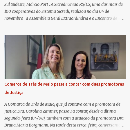
Sul Sudeste, Márcio Port . A Sicredi União RS/ES, uma das mais de
100 cooperativas do Sistema Sicredi, realizou no dia 04 de
novembro a Assembleia Geral Extraordinária e o Encontro de
Encerramento Anual de Coordenadores de Núcleo, marcando o
fechamento de mais um ciclo de conquistas e planejamento para o
futuro. O evento ocorreu presencialmente em Santa Rosa/RS com
transmissão simultânea para os coordenadores capixabas, que
estavam reunidos em Cachoeiro de Itapemirim / ES. Durante a
Assembleia Geral Extraordinária, foram debatidas e aprovadas
pautas estratégicas, como a atualização da Política de
Remuneração dos Administradores Estatutários e do regulamento
do Fundo Social, reforçando o compromisso da cooperativa com a
Comarca de Três de Maio passa a contar com duas promotoras
transparência e a governança. No Encontro de Coordenadores de
de Justiça
Núcleo, o presidente da Sicredi União RS/ES, Sidnei Strejevitch, fez
um balanço das principais real...
A Comarca de Três de Maio, que já contava com a promotora de
Justiça Dra. Carolina Zimmer, passou a contar, desde a última
segunda-feira (04/08), também com a atuação da promotora Dra.
Bruna Maria Borgmann. Na tarde desta terça-feira, conversamos