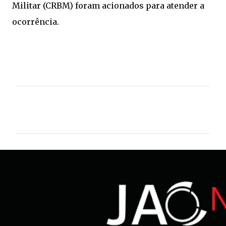
Militar (CRBM) foram acionados para atender a
ocorrência.
C
o
m
e
n
t
á
r
i