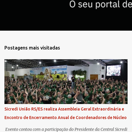
o
s
Postagens mais visitadas
Sicredi União RS/ES realiza Assembleia Geral Extraordinária e
Encontro de Encerramento Anual de Coordenadores de Núcleo
​ Evento contou com a participação do Presidente da Central Sicredi