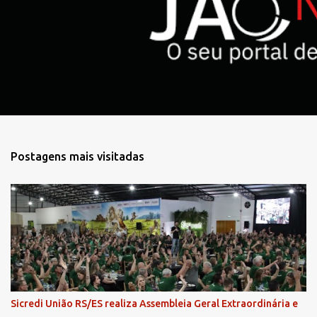
r
i
o
s
Postagens mais visitadas
Sicredi União RS/ES realiza Assembleia Geral Extraordinária e