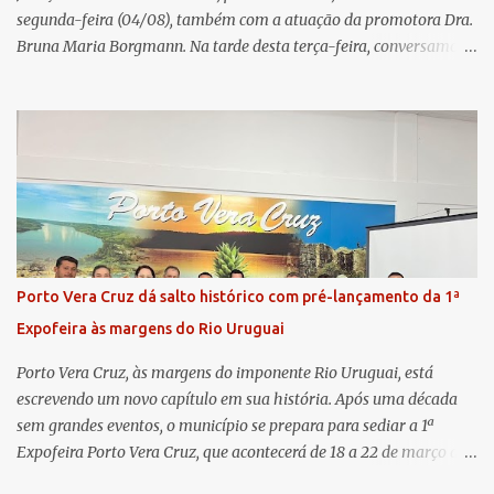
segunda-feira (04/08), também com a atuação da promotora Dra.
Bruna Maria Borgmann. Na tarde desta terça-feira, conversamos
com as duas promotoras. Inicialmente, a Dra. Carolina - que atua
há 11 anos na comarca - falou sobre os trabalhos desenvolvidos
pelo Ministério Público e destacou a importância da instituição
para a comunidade, bem como a relevância da chegada da nova
colega, que contribuirá no andamento dos processos. A Dra. Bruna,
por sua vez, se apresentou à comunidade. Ela atuou por 12 anos na
Comarca de Horizontina e foi promovida para Três de Maio, onde
já esteve em outras ocasiões substituindo a Dra. Carolina durante
períodos de férias. A nova promotora ressaltou o volume de
Porto Vera Cruz dá salto histórico com pré-lançamento da 1ª
processos da comarca e a importância do trabalho conjunto,
Expofeira às margens do Rio Uruguai
permitindo a divisão de atividades e maior agilidade no
atendimento às demandas. A Comarca de Três de Maio abrang...
Porto Vera Cruz, às margens do imponente Rio Uruguai, está
escrevendo um novo capítulo em sua história. Após uma década
sem grandes eventos, o município se prepara para sediar a 1ª
Expofeira Porto Vera Cruz, que acontecerá de 18 a 22 de março de
2026. O pré-lançamento oficial já aponta para um evento que vai