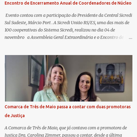
Encontro de Encerramento Anual de Coordenadores de Núcleo
​ Evento contou com a participação do Presidente da Central Sicredi
Sul Sudeste, Márcio Port . A Sicredi União RS/ES, uma das mais de
100 cooperativas do Sistema Sicredi, realizou no dia 04 de
novembro a Assembleia Geral Extraordinária e o Encontro de
Encerramento Anual de Coordenadores de Núcleo, marcando o
fechamento de mais um ciclo de conquistas e planejamento para o
futuro. O evento ocorreu presencialmente em Santa Rosa/RS com
transmissão simultânea para os coordenadores capixabas, que
estavam reunidos em Cachoeiro de Itapemirim / ES. Durante a
Assembleia Geral Extraordinária, foram debatidas e aprovadas
pautas estratégicas, como a atualização da Política de
Remuneração dos Administradores Estatutários e do regulamento
do Fundo Social, reforçando o compromisso da cooperativa com a
Comarca de Três de Maio passa a contar com duas promotoras
transparência e a governança. No Encontro de Coordenadores de
de Justiça
Núcleo, o presidente da Sicredi União RS/ES, Sidnei Strejevitch, fez
um balanço das principais real...
A Comarca de Três de Maio, que já contava com a promotora de
Justiça Dra. Carolina Zimmer, passou a contar, desde a última