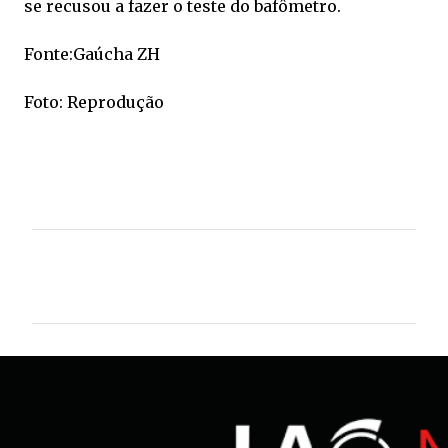
se recusou a fazer o teste do bafômetro.
Fonte:Gaúcha ZH
Foto: Reprodução
C
o
m
e
n
t
á