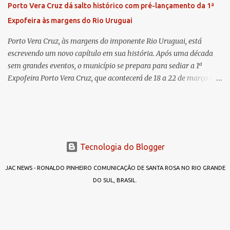
períodos de férias. A nova promotora ressaltou o volume de
Porto Vera Cruz dá salto histórico com pré-lançamento da 1ª
processos da comarca e a importância do trabalho conjunto,
Expofeira às margens do Rio Uruguai
permitindo a divisão de atividades e maior agilidade no
atendimento às demandas. A Comarca de Três de Maio abrang...
Porto Vera Cruz, às margens do imponente Rio Uruguai, está
escrevendo um novo capítulo em sua história. Após uma década
sem grandes eventos, o município se prepara para sediar a 1ª
Expofeira Porto Vera Cruz, que acontecerá de 18 a 22 de março de
2026. O pré-lançamento oficial já aponta para um evento que vai
muito além da estrutura: é o símbolo de um novo tempo para a
cidade. A feira multissetorial promete movimentar a economia
local, destacando o comércio, a produção rural, o turismo e os
talentos da região. Mais do que um evento, a Expofeira surge como
Tecnologia do Blogger
um divisor de águas após dez anos sem feiras ou grandes
encontros capazes de projetar o nome do município em nível
JAC NEWS - RONALDO PINHEIRO COMUNICAÇÃO DE SANTA ROSA NO RIO GRANDE
estadual. Mas afinal, por que “Expofeira Porto Vera Cruz”? A
DO SUL, BRASIL.
resposta é simples: porque agora é diferente. No passado, outras
iniciativas foram tentadas — como a Expo Porto —, mas não
conseguiram atingir os objetivos propostos. Agora, trata-se de um
projeto sólido, consistente, aprovado pela Lei Rouanet, o que