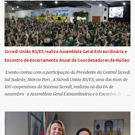
Sicredi União RS/ES realiza Assembleia Geral Extraordinária e
Encontro de Encerramento Anual de Coordenadores de Núcleo
​ Evento contou com a participação do Presidente da Central Sicredi
Sul Sudeste, Márcio Port . A Sicredi União RS/ES, uma das mais de
100 cooperativas do Sistema Sicredi, realizou no dia 04 de
novembro a Assembleia Geral Extraordinária e o Encontro de
Encerramento Anual de Coordenadores de Núcleo, marcando o
fechamento de mais um ciclo de conquistas e planejamento para o
futuro. O evento ocorreu presencialmente em Santa Rosa/RS com
transmissão simultânea para os coordenadores capixabas, que
estavam reunidos em Cachoeiro de Itapemirim / ES. Durante a