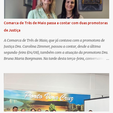
Assembleia Geral Extraordinária, foram debatidas e aprovadas
pautas estratégicas, como a atualização da Política de
Remuneração dos Administradores Estatutários e do regulamento
do Fundo Social, reforçando o compromisso da cooperativa com a
Comarca de Três de Maio passa a contar com duas promotoras
transparência e a governança. No Encontro de Coordenadores de
de Justiça
Núcleo, o presidente da Sicredi União RS/ES, Sidnei Strejevitch, fez
um balanço das principais real...
A Comarca de Três de Maio, que já contava com a promotora de
Justiça Dra. Carolina Zimmer, passou a contar, desde a última
segunda-feira (04/08), também com a atuação da promotora Dra.
Bruna Maria Borgmann. Na tarde desta terça-feira, conversamos
com as duas promotoras. Inicialmente, a Dra. Carolina - que atua
há 11 anos na comarca - falou sobre os trabalhos desenvolvidos
pelo Ministério Público e destacou a importância da instituição
para a comunidade, bem como a relevância da chegada da nova
colega, que contribuirá no andamento dos processos. A Dra. Bruna,
por sua vez, se apresentou à comunidade. Ela atuou por 12 anos na
Comarca de Horizontina e foi promovida para Três de Maio, onde
já esteve em outras ocasiões substituindo a Dra. Carolina durante