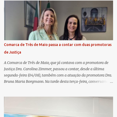
futuro. O evento ocorreu presencialmente em Santa Rosa/RS com
transmissão simultânea para os coordenadores capixabas, que
estavam reunidos em Cachoeiro de Itapemirim / ES. Durante a
Assembleia Geral Extraordinária, foram debatidas e aprovadas
pautas estratégicas, como a atualização da Política de
Remuneração dos Administradores Estatutários e do regulamento
do Fundo Social, reforçando o compromisso da cooperativa com a
Comarca de Três de Maio passa a contar com duas promotoras
transparência e a governança. No Encontro de Coordenadores de
de Justiça
Núcleo, o presidente da Sicredi União RS/ES, Sidnei Strejevitch, fez
um balanço das principais real...
A Comarca de Três de Maio, que já contava com a promotora de
Justiça Dra. Carolina Zimmer, passou a contar, desde a última
segunda-feira (04/08), também com a atuação da promotora Dra.
Bruna Maria Borgmann. Na tarde desta terça-feira, conversamos
com as duas promotoras. Inicialmente, a Dra. Carolina - que atua
há 11 anos na comarca - falou sobre os trabalhos desenvolvidos
pelo Ministério Público e destacou a importância da instituição
para a comunidade, bem como a relevância da chegada da nova
colega, que contribuirá no andamento dos processos. A Dra. Bruna,