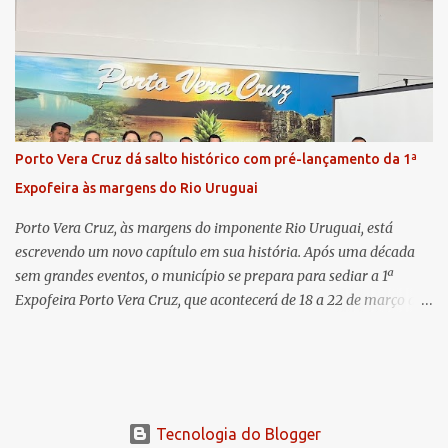
pelo Ministério Público e destacou a importância da instituição
para a comunidade, bem como a relevância da chegada da nova
colega, que contribuirá no andamento dos processos. A Dra. Bruna,
por sua vez, se apresentou à comunidade. Ela atuou por 12 anos na
Comarca de Horizontina e foi promovida para Três de Maio, onde
já esteve em outras ocasiões substituindo a Dra. Carolina durante
períodos de férias. A nova promotora ressaltou o volume de
Porto Vera Cruz dá salto histórico com pré-lançamento da 1ª
processos da comarca e a importância do trabalho conjunto,
Expofeira às margens do Rio Uruguai
permitindo a divisão de atividades e maior agilidade no
atendimento às demandas. A Comarca de Três de Maio abrang...
Porto Vera Cruz, às margens do imponente Rio Uruguai, está
escrevendo um novo capítulo em sua história. Após uma década
sem grandes eventos, o município se prepara para sediar a 1ª
Expofeira Porto Vera Cruz, que acontecerá de 18 a 22 de março de
2026. O pré-lançamento oficial já aponta para um evento que vai
muito além da estrutura: é o símbolo de um novo tempo para a
cidade. A feira multissetorial promete movimentar a economia
local, destacando o comércio, a produção rural, o turismo e os
talentos da região. Mais do que um evento, a Expofeira surge como
Tecnologia do Blogger
um divisor de águas após dez anos sem feiras ou grandes