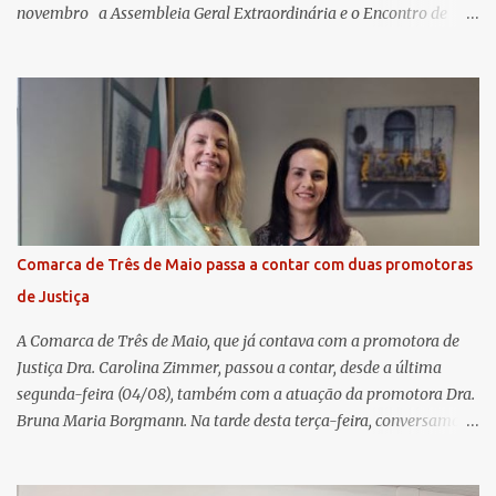
novembro a Assembleia Geral Extraordinária e o Encontro de
Encerramento Anual de Coordenadores de Núcleo, marcando o
fechamento de mais um ciclo de conquistas e planejamento para o
futuro. O evento ocorreu presencialmente em Santa Rosa/RS com
transmissão simultânea para os coordenadores capixabas, que
estavam reunidos em Cachoeiro de Itapemirim / ES. Durante a
Assembleia Geral Extraordinária, foram debatidas e aprovadas
pautas estratégicas, como a atualização da Política de
Remuneração dos Administradores Estatutários e do regulamento
do Fundo Social, reforçando o compromisso da cooperativa com a
Comarca de Três de Maio passa a contar com duas promotoras
transparência e a governança. No Encontro de Coordenadores de
de Justiça
Núcleo, o presidente da Sicredi União RS/ES, Sidnei Strejevitch, fez
um balanço das principais real...
A Comarca de Três de Maio, que já contava com a promotora de
Justiça Dra. Carolina Zimmer, passou a contar, desde a última
segunda-feira (04/08), também com a atuação da promotora Dra.
Bruna Maria Borgmann. Na tarde desta terça-feira, conversamos
com as duas promotoras. Inicialmente, a Dra. Carolina - que atua
há 11 anos na comarca - falou sobre os trabalhos desenvolvidos