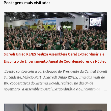
Postagens mais visitadas
Sicredi União RS/ES realiza Assembleia Geral Extraordinária e
Encontro de Encerramento Anual de Coordenadores de Núcleo
​ Evento contou com a participação do Presidente da Central Sicredi
Sul Sudeste, Márcio Port . A Sicredi União RS/ES, uma das mais de
100 cooperativas do Sistema Sicredi, realizou no dia 04 de
novembro a Assembleia Geral Extraordinária e o Encontro de
Encerramento Anual de Coordenadores de Núcleo, marcando o
fechamento de mais um ciclo de conquistas e planejamento para o
futuro. O evento ocorreu presencialmente em Santa Rosa/RS com