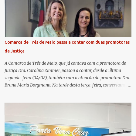
transmissão simultânea para os coordenadores capixabas, que
estavam reunidos em Cachoeiro de Itapemirim / ES. Durante a
Assembleia Geral Extraordinária, foram debatidas e aprovadas
pautas estratégicas, como a atualização da Política de
Remuneração dos Administradores Estatutários e do regulamento
do Fundo Social, reforçando o compromisso da cooperativa com a
Comarca de Três de Maio passa a contar com duas promotoras
transparência e a governança. No Encontro de Coordenadores de
de Justiça
Núcleo, o presidente da Sicredi União RS/ES, Sidnei Strejevitch, fez
um balanço das principais real...
A Comarca de Três de Maio, que já contava com a promotora de
Justiça Dra. Carolina Zimmer, passou a contar, desde a última
segunda-feira (04/08), também com a atuação da promotora Dra.
Bruna Maria Borgmann. Na tarde desta terça-feira, conversamos
com as duas promotoras. Inicialmente, a Dra. Carolina - que atua
há 11 anos na comarca - falou sobre os trabalhos desenvolvidos
pelo Ministério Público e destacou a importância da instituição
para a comunidade, bem como a relevância da chegada da nova
colega, que contribuirá no andamento dos processos. A Dra. Bruna,
por sua vez, se apresentou à comunidade. Ela atuou por 12 anos na