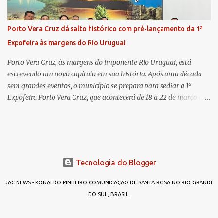
Comarca de Horizontina e foi promovida para Três de Maio, onde
já esteve em outras ocasiões substituindo a Dra. Carolina durante
períodos de férias. A nova promotora ressaltou o volume de
Porto Vera Cruz dá salto histórico com pré-lançamento da 1ª
processos da comarca e a importância do trabalho conjunto,
Expofeira às margens do Rio Uruguai
permitindo a divisão de atividades e maior agilidade no
atendimento às demandas. A Comarca de Três de Maio abrang...
Porto Vera Cruz, às margens do imponente Rio Uruguai, está
escrevendo um novo capítulo em sua história. Após uma década
sem grandes eventos, o município se prepara para sediar a 1ª
Expofeira Porto Vera Cruz, que acontecerá de 18 a 22 de março de
2026. O pré-lançamento oficial já aponta para um evento que vai
muito além da estrutura: é o símbolo de um novo tempo para a
cidade. A feira multissetorial promete movimentar a economia
local, destacando o comércio, a produção rural, o turismo e os
talentos da região. Mais do que um evento, a Expofeira surge como
Tecnologia do Blogger
um divisor de águas após dez anos sem feiras ou grandes
encontros capazes de projetar o nome do município em nível
JAC NEWS - RONALDO PINHEIRO COMUNICAÇÃO DE SANTA ROSA NO RIO GRANDE
estadual. Mas afinal, por que “Expofeira Porto Vera Cruz”? A
DO SUL, BRASIL.
resposta é simples: porque agora é diferente. No passado, outras
iniciativas foram tentadas — como a Expo Porto —, mas não