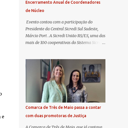
Encerramento Anual de Coordenadores
de Núcleo
​ Evento contou com a participação do
Presidente da Central Sicredi Sul Sudeste,
Márcio Port . A Sicredi União RS/ES, uma das
mais de 100 cooperativas do Sistema Sicredi,
realizou no dia 04 de novembro a
Assembleia Geral Extraordinária e o
Encontro de Encerramento Anual de
Coordenadores de Núcleo, marcando o
fechamento de mais um ciclo de conquistas
e planejamento para o futuro. O evento
ocorreu presencialmente em Santa Rosa/RS
o
com transmissão simultânea para os
coordenadores capixabas, que estavam
Comarca de Três de Maio passa a contar
reunidos em Cachoeiro de Itapemirim / ES.
com duas promotoras de Justiça
 e
Durante a Assembleia Geral Extraordinária,
foram debatidas e aprovadas pautas
A Comarca de Três de Maio, que já contava