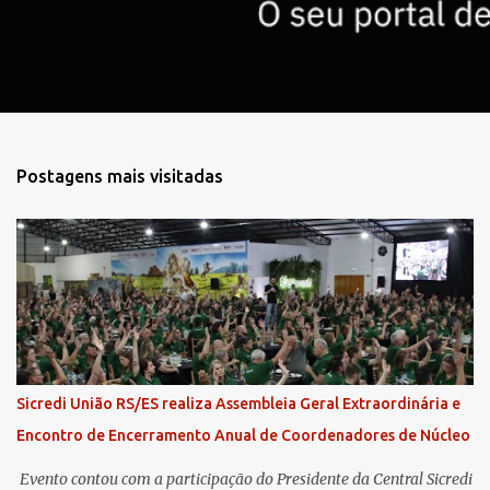
o
s
Postagens mais visitadas
Sicredi União RS/ES realiza Assembleia Geral Extraordinária e
Encontro de Encerramento Anual de Coordenadores de Núcleo
​ Evento contou com a participação do Presidente da Central Sicredi