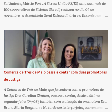
Sul Sudeste, Márcio Port . A Sicredi União RS/ES, uma das mais de
100 cooperativas do Sistema Sicredi, realizou no dia 04 de
novembro a Assembleia Geral Extraordinária e o Encontro de
Encerramento Anual de Coordenadores de Núcleo, marcando o
fechamento de mais um ciclo de conquistas e planejamento para o
futuro. O evento ocorreu presencialmente em Santa Rosa/RS com
transmissão simultânea para os coordenadores capixabas, que
estavam reunidos em Cachoeiro de Itapemirim / ES. Durante a
Assembleia Geral Extraordinária, foram debatidas e aprovadas
pautas estratégicas, como a atualização da Política de
Remuneração dos Administradores Estatutários e do regulamento
do Fundo Social, reforçando o compromisso da cooperativa com a
Comarca de Três de Maio passa a contar com duas promotoras
transparência e a governança. No Encontro de Coordenadores de
de Justiça
Núcleo, o presidente da Sicredi União RS/ES, Sidnei Strejevitch, fez
um balanço das principais real...
A Comarca de Três de Maio, que já contava com a promotora de
Justiça Dra. Carolina Zimmer, passou a contar, desde a última
segunda-feira (04/08), também com a atuação da promotora Dra.
Bruna Maria Borgmann. Na tarde desta terça-feira, conversamos