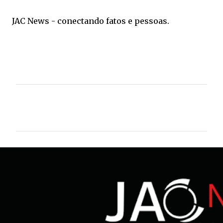
JAC News - conectando fatos e pessoas.
C
o
m
e
n
t
á
r
i