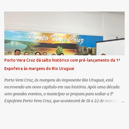
com as duas promotoras. Inicialmente, a Dra. Carolina - que atua
há 11 anos na comarca - falou sobre os trabalhos desenvolvidos
pelo Ministério Público e destacou a importância da instituição
para a comunidade, bem como a relevância da chegada da nova
colega, que contribuirá no andamento dos processos. A Dra. Bruna,
por sua vez, se apresentou à comunidade. Ela atuou por 12 anos na
Comarca de Horizontina e foi promovida para Três de Maio, onde
já esteve em outras ocasiões substituindo a Dra. Carolina durante
períodos de férias. A nova promotora ressaltou o volume de
Porto Vera Cruz dá salto histórico com pré-lançamento da 1ª
processos da comarca e a importância do trabalho conjunto,
Expofeira às margens do Rio Uruguai
permitindo a divisão de atividades e maior agilidade no
atendimento às demandas. A Comarca de Três de Maio abrang...
Porto Vera Cruz, às margens do imponente Rio Uruguai, está
escrevendo um novo capítulo em sua história. Após uma década
sem grandes eventos, o município se prepara para sediar a 1ª
Expofeira Porto Vera Cruz, que acontecerá de 18 a 22 de março de
2026. O pré-lançamento oficial já aponta para um evento que vai
muito além da estrutura: é o símbolo de um novo tempo para a
cidade. A feira multissetorial promete movimentar a economia
local, destacando o comércio, a produção rural, o turismo e os