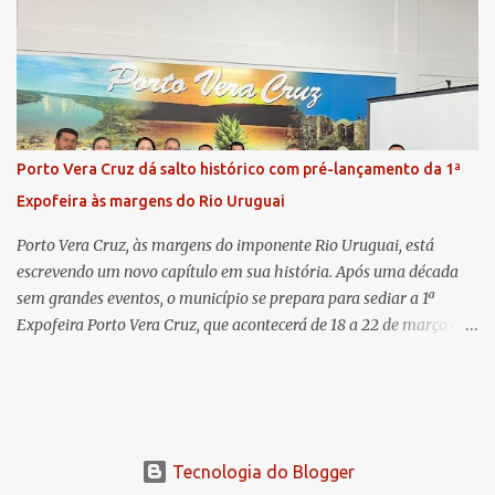
para a comunidade, bem como a relevância da chegada da nova
colega, que contribuirá no andamento dos processos. A Dra. Bruna,
por sua vez, se apresentou à comunidade. Ela atuou por 12 anos na
Comarca de Horizontina e foi promovida para Três de Maio, onde
já esteve em outras ocasiões substituindo a Dra. Carolina durante
períodos de férias. A nova promotora ressaltou o volume de
Porto Vera Cruz dá salto histórico com pré-lançamento da 1ª
processos da comarca e a importância do trabalho conjunto,
Expofeira às margens do Rio Uruguai
permitindo a divisão de atividades e maior agilidade no
atendimento às demandas. A Comarca de Três de Maio abrang...
Porto Vera Cruz, às margens do imponente Rio Uruguai, está
escrevendo um novo capítulo em sua história. Após uma década
sem grandes eventos, o município se prepara para sediar a 1ª
Expofeira Porto Vera Cruz, que acontecerá de 18 a 22 de março de
2026. O pré-lançamento oficial já aponta para um evento que vai
muito além da estrutura: é o símbolo de um novo tempo para a
cidade. A feira multissetorial promete movimentar a economia
local, destacando o comércio, a produção rural, o turismo e os
talentos da região. Mais do que um evento, a Expofeira surge como
Tecnologia do Blogger
um divisor de águas após dez anos sem feiras ou grandes