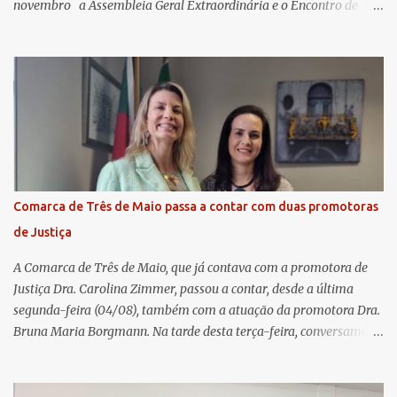
novembro a Assembleia Geral Extraordinária e o Encontro de
Encerramento Anual de Coordenadores de Núcleo, marcando o
fechamento de mais um ciclo de conquistas e planejamento para o
futuro. O evento ocorreu presencialmente em Santa Rosa/RS com
transmissão simultânea para os coordenadores capixabas, que
estavam reunidos em Cachoeiro de Itapemirim / ES. Durante a
Assembleia Geral Extraordinária, foram debatidas e aprovadas
pautas estratégicas, como a atualização da Política de
Remuneração dos Administradores Estatutários e do regulamento
do Fundo Social, reforçando o compromisso da cooperativa com a
Comarca de Três de Maio passa a contar com duas promotoras
transparência e a governança. No Encontro de Coordenadores de
de Justiça
Núcleo, o presidente da Sicredi União RS/ES, Sidnei Strejevitch, fez
um balanço das principais real...
A Comarca de Três de Maio, que já contava com a promotora de
Justiça Dra. Carolina Zimmer, passou a contar, desde a última
segunda-feira (04/08), também com a atuação da promotora Dra.
Bruna Maria Borgmann. Na tarde desta terça-feira, conversamos
com as duas promotoras. Inicialmente, a Dra. Carolina - que atua
há 11 anos na comarca - falou sobre os trabalhos desenvolvidos
pelo Ministério Público e destacou a importância da instituição