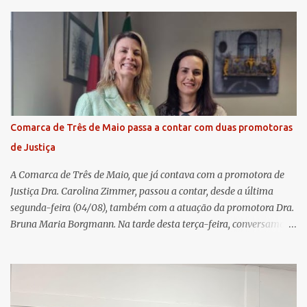
fechamento de mais um ciclo de conquistas e planejamento para o
futuro. O evento ocorreu presencialmente em Santa Rosa/RS com
transmissão simultânea para os coordenadores capixabas, que
estavam reunidos em Cachoeiro de Itapemirim / ES. Durante a
Assembleia Geral Extraordinária, foram debatidas e aprovadas
pautas estratégicas, como a atualização da Política de
Remuneração dos Administradores Estatutários e do regulamento
do Fundo Social, reforçando o compromisso da cooperativa com a
Comarca de Três de Maio passa a contar com duas promotoras
transparência e a governança. No Encontro de Coordenadores de
de Justiça
Núcleo, o presidente da Sicredi União RS/ES, Sidnei Strejevitch, fez
um balanço das principais real...
A Comarca de Três de Maio, que já contava com a promotora de
Justiça Dra. Carolina Zimmer, passou a contar, desde a última
segunda-feira (04/08), também com a atuação da promotora Dra.
Bruna Maria Borgmann. Na tarde desta terça-feira, conversamos
com as duas promotoras. Inicialmente, a Dra. Carolina - que atua
há 11 anos na comarca - falou sobre os trabalhos desenvolvidos
pelo Ministério Público e destacou a importância da instituição
para a comunidade, bem como a relevância da chegada da nova
colega, que contribuirá no andamento dos processos. A Dra. Bruna,