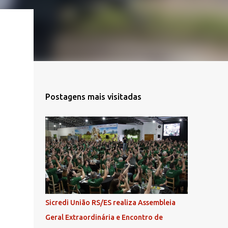
Postagens mais visitadas
Sicredi União RS/ES realiza Assembleia
Geral Extraordinária e Encontro de