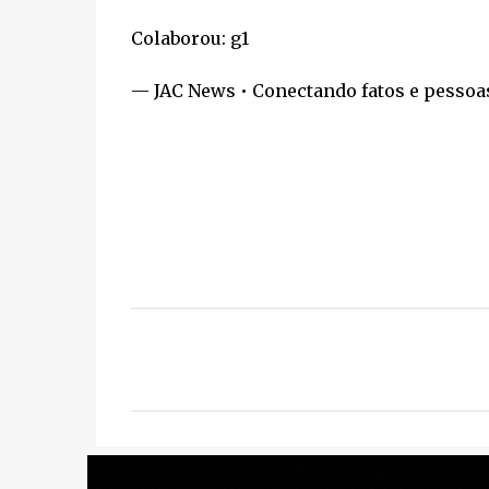
Colaborou: g1
— JAC News • Conectando fatos e pessoa
C
o
m
e
n