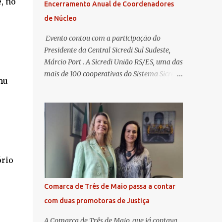
, no
Encerramento Anual de Coordenadores
de Núcleo
​ Evento contou com a participação do
Presidente da Central Sicredi Sul Sudeste,
Márcio Port . A Sicredi União RS/ES, uma das
mais de 100 cooperativas do Sistema Sicredi,
mu
realizou no dia 04 de novembro a
Assembleia Geral Extraordinária e o
Encontro de Encerramento Anual de
Coordenadores de Núcleo, marcando o
fechamento de mais um ciclo de conquistas
e planejamento para o futuro. O evento
ocorreu presencialmente em Santa Rosa/RS
ório
com transmissão simultânea para os
coordenadores capixabas, que estavam
Comarca de Três de Maio passa a contar
reunidos em Cachoeiro de Itapemirim / ES.
com duas promotoras de Justiça
Durante a Assembleia Geral Extraordinária,
foram debatidas e aprovadas pautas
A Comarca de Três de Maio, que já contava