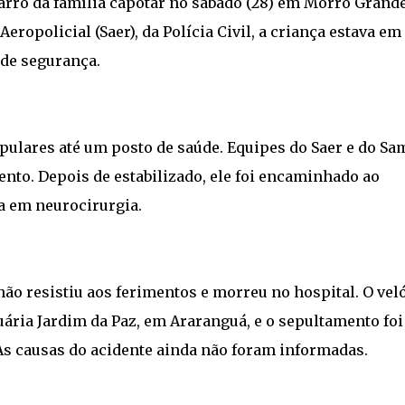
rro da família capotar no sábado (28) em Morro Grande
eropolicial (Saer), da Polícia Civil, a criança estava em
 de segurança.
opulares até um posto de saúde. Equipes do Saer e do Sa
nto. Depois de estabilizado, ele foi encaminhado ao
ia em neurocirurgia.
ão resistiu aos ferimentos e morreu no hospital. O vel
ária Jardim da Paz, em Araranguá, e o sepultamento foi
As causas do acidente ainda não foram informadas.