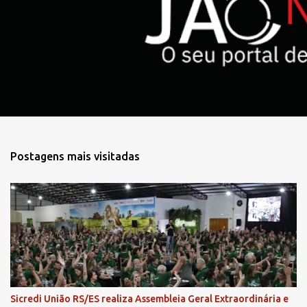
r
i
o
s
Postagens mais visitadas
Sicredi União RS/ES realiza Assembleia Geral Extraordinária e