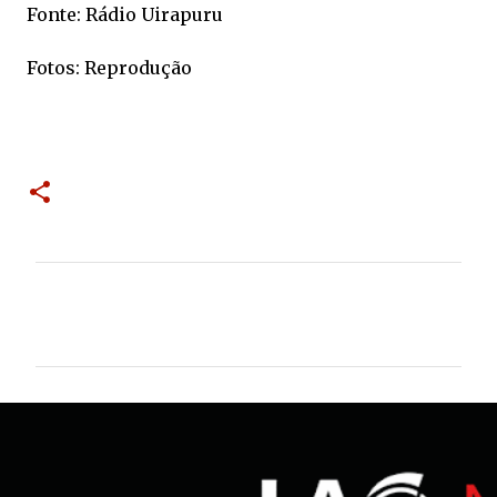
Fonte: Rádio Uirapuru
Fotos: Reprodução
C
o
m
e
n
t
á