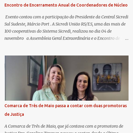
Encontro de Encerramento Anual de Coordenadores de Núcleo
​ Evento contou com a participação do Presidente da Central Sicredi
Sul Sudeste, Márcio Port . A Sicredi União RS/ES, uma das mais de
100 cooperativas do Sistema Sicredi, realizou no dia 04 de
novembro a Assembleia Geral Extraordinária e o Encontro de
Encerramento Anual de Coordenadores de Núcleo, marcando o
fechamento de mais um ciclo de conquistas e planejamento para o
futuro. O evento ocorreu presencialmente em Santa Rosa/RS com
transmissão simultânea para os coordenadores capixabas, que
estavam reunidos em Cachoeiro de Itapemirim / ES. Durante a
Assembleia Geral Extraordinária, foram debatidas e aprovadas
pautas estratégicas, como a atualização da Política de
Remuneração dos Administradores Estatutários e do regulamento
do Fundo Social, reforçando o compromisso da cooperativa com a
Comarca de Três de Maio passa a contar com duas promotoras
transparência e a governança. No Encontro de Coordenadores de
de Justiça
Núcleo, o presidente da Sicredi União RS/ES, Sidnei Strejevitch, fez
um balanço das principais real...
A Comarca de Três de Maio, que já contava com a promotora de