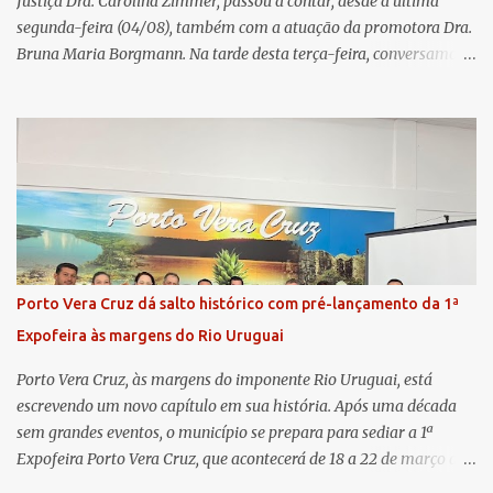
Justiça Dra. Carolina Zimmer, passou a contar, desde a última
segunda-feira (04/08), também com a atuação da promotora Dra.
Bruna Maria Borgmann. Na tarde desta terça-feira, conversamos
com as duas promotoras. Inicialmente, a Dra. Carolina - que atua
há 11 anos na comarca - falou sobre os trabalhos desenvolvidos
pelo Ministério Público e destacou a importância da instituição
para a comunidade, bem como a relevância da chegada da nova
colega, que contribuirá no andamento dos processos. A Dra. Bruna,
por sua vez, se apresentou à comunidade. Ela atuou por 12 anos na
Comarca de Horizontina e foi promovida para Três de Maio, onde
já esteve em outras ocasiões substituindo a Dra. Carolina durante
períodos de férias. A nova promotora ressaltou o volume de
Porto Vera Cruz dá salto histórico com pré-lançamento da 1ª
processos da comarca e a importância do trabalho conjunto,
Expofeira às margens do Rio Uruguai
permitindo a divisão de atividades e maior agilidade no
atendimento às demandas. A Comarca de Três de Maio abrang...
Porto Vera Cruz, às margens do imponente Rio Uruguai, está
escrevendo um novo capítulo em sua história. Após uma década
sem grandes eventos, o município se prepara para sediar a 1ª
Expofeira Porto Vera Cruz, que acontecerá de 18 a 22 de março de
2026. O pré-lançamento oficial já aponta para um evento que vai