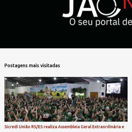
r
i
o
s
Postagens mais visitadas
Sicredi União RS/ES realiza Assembleia Geral Extraordinária e