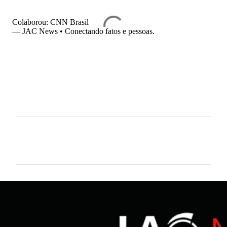
Colaborou: CNN Brasil
— JAC News • Conectando fatos e pessoas.
C
o
m
e
n
t
á