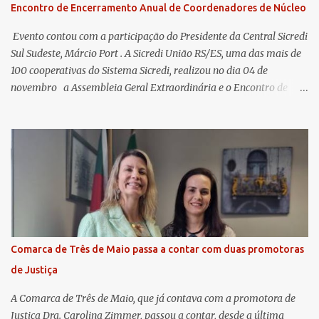
Encontro de Encerramento Anual de Coordenadores de Núcleo
​ Evento contou com a participação do Presidente da Central Sicredi
Sul Sudeste, Márcio Port . A Sicredi União RS/ES, uma das mais de
100 cooperativas do Sistema Sicredi, realizou no dia 04 de
novembro a Assembleia Geral Extraordinária e o Encontro de
Encerramento Anual de Coordenadores de Núcleo, marcando o
fechamento de mais um ciclo de conquistas e planejamento para o
futuro. O evento ocorreu presencialmente em Santa Rosa/RS com
transmissão simultânea para os coordenadores capixabas, que
estavam reunidos em Cachoeiro de Itapemirim / ES. Durante a
Assembleia Geral Extraordinária, foram debatidas e aprovadas
pautas estratégicas, como a atualização da Política de
Remuneração dos Administradores Estatutários e do regulamento
do Fundo Social, reforçando o compromisso da cooperativa com a
Comarca de Três de Maio passa a contar com duas promotoras
transparência e a governança. No Encontro de Coordenadores de
de Justiça
Núcleo, o presidente da Sicredi União RS/ES, Sidnei Strejevitch, fez
um balanço das principais real...
A Comarca de Três de Maio, que já contava com a promotora de
Justiça Dra. Carolina Zimmer, passou a contar, desde a última