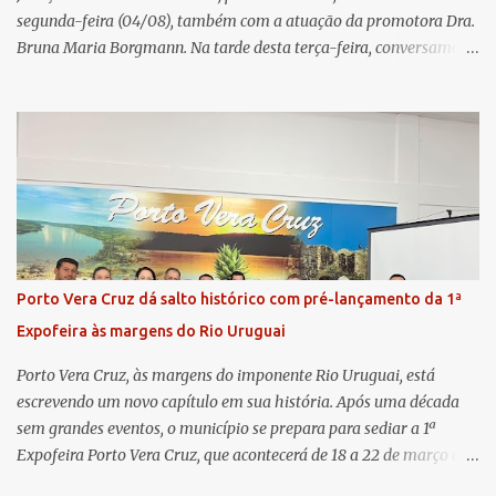
segunda-feira (04/08), também com a atuação da promotora Dra.
Bruna Maria Borgmann. Na tarde desta terça-feira, conversamos
com as duas promotoras. Inicialmente, a Dra. Carolina - que atua
há 11 anos na comarca - falou sobre os trabalhos desenvolvidos
pelo Ministério Público e destacou a importância da instituição
para a comunidade, bem como a relevância da chegada da nova
colega, que contribuirá no andamento dos processos. A Dra. Bruna,
por sua vez, se apresentou à comunidade. Ela atuou por 12 anos na
Comarca de Horizontina e foi promovida para Três de Maio, onde
já esteve em outras ocasiões substituindo a Dra. Carolina durante
períodos de férias. A nova promotora ressaltou o volume de
Porto Vera Cruz dá salto histórico com pré-lançamento da 1ª
processos da comarca e a importância do trabalho conjunto,
Expofeira às margens do Rio Uruguai
permitindo a divisão de atividades e maior agilidade no
atendimento às demandas. A Comarca de Três de Maio abrang...
Porto Vera Cruz, às margens do imponente Rio Uruguai, está
escrevendo um novo capítulo em sua história. Após uma década
sem grandes eventos, o município se prepara para sediar a 1ª
Expofeira Porto Vera Cruz, que acontecerá de 18 a 22 de março de
2026. O pré-lançamento oficial já aponta para um evento que vai