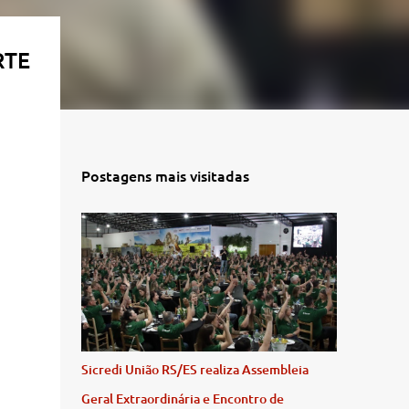
RTE
Postagens mais visitadas
Sicredi União RS/ES realiza Assembleia
Geral Extraordinária e Encontro de