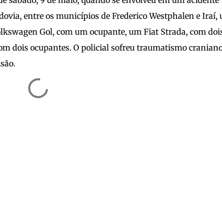
sde sábado, 9 de maio, quando se envolveu em um acidente
dovia, entre os municípios de Frederico Westphalen e Iraí,
lkswagen Gol, com um ocupante, um Fiat Strada, com doi
m dois ocupantes. O policial sofreu traumatismo craniano
são.