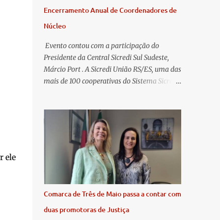
Encerramento Anual de Coordenadores de
Núcleo
​ Evento contou com a participação do
Presidente da Central Sicredi Sul Sudeste,
Márcio Port . A Sicredi União RS/ES, uma das
mais de 100 cooperativas do Sistema Sicredi,
realizou no dia 04 de novembro a
Assembleia Geral Extraordinária e o
Encontro de Encerramento Anual de
Coordenadores de Núcleo, marcando o
fechamento de mais um ciclo de conquistas
e planejamento para o futuro. O evento
 ele
ocorreu presencialmente em Santa Rosa/RS
com transmissão simultânea para os
coordenadores capixabas, que estavam
Comarca de Três de Maio passa a contar com
reunidos em Cachoeiro de Itapemirim / ES.
duas promotoras de Justiça
Durante a Assembleia Geral Extraordinária,