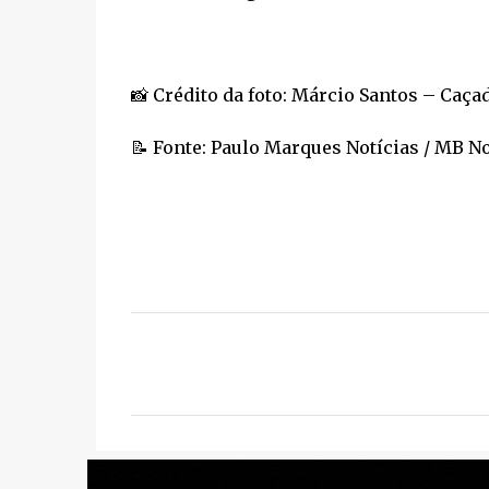
📸 Crédito da foto: Márcio Santos – Caça
📝 Fonte: Paulo Marques Notícias / MB No
C
o
m
e
n