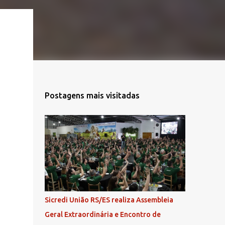
Postagens mais visitadas
Sicredi União RS/ES realiza Assembleia
Geral Extraordinária e Encontro de