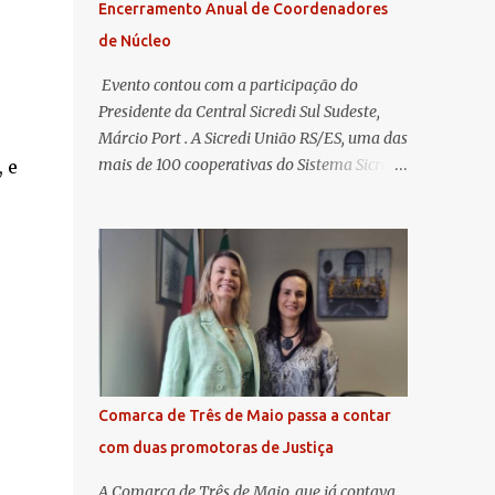
Encerramento Anual de Coordenadores
de Núcleo
​ Evento contou com a participação do
Presidente da Central Sicredi Sul Sudeste,
Márcio Port . A Sicredi União RS/ES, uma das
mais de 100 cooperativas do Sistema Sicredi,
 e
realizou no dia 04 de novembro a
Assembleia Geral Extraordinária e o
Encontro de Encerramento Anual de
Coordenadores de Núcleo, marcando o
fechamento de mais um ciclo de conquistas
e
e planejamento para o futuro. O evento
ocorreu presencialmente em Santa Rosa/RS
com transmissão simultânea para os
coordenadores capixabas, que estavam
Comarca de Três de Maio passa a contar
reunidos em Cachoeiro de Itapemirim / ES.
com duas promotoras de Justiça
Durante a Assembleia Geral Extraordinária,
foram debatidas e aprovadas pautas
A Comarca de Três de Maio, que já contava