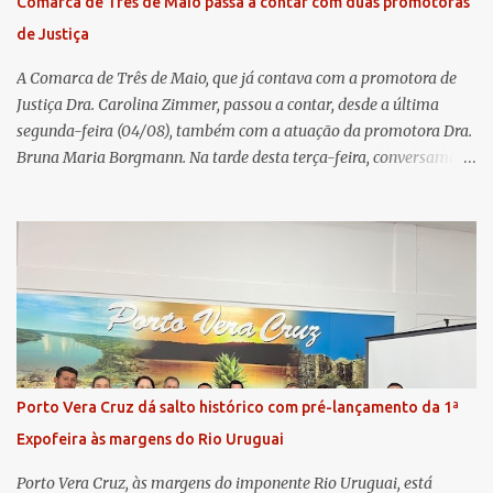
Comarca de Três de Maio passa a contar com duas promotoras
transparência e a governança. No Encontro de Coordenadores de
de Justiça
Núcleo, o presidente da Sicredi União RS/ES, Sidnei Strejevitch, fez
um balanço das principais real...
A Comarca de Três de Maio, que já contava com a promotora de
Justiça Dra. Carolina Zimmer, passou a contar, desde a última
segunda-feira (04/08), também com a atuação da promotora Dra.
Bruna Maria Borgmann. Na tarde desta terça-feira, conversamos
com as duas promotoras. Inicialmente, a Dra. Carolina - que atua
há 11 anos na comarca - falou sobre os trabalhos desenvolvidos
pelo Ministério Público e destacou a importância da instituição
para a comunidade, bem como a relevância da chegada da nova
colega, que contribuirá no andamento dos processos. A Dra. Bruna,
por sua vez, se apresentou à comunidade. Ela atuou por 12 anos na
Comarca de Horizontina e foi promovida para Três de Maio, onde
já esteve em outras ocasiões substituindo a Dra. Carolina durante
períodos de férias. A nova promotora ressaltou o volume de
Porto Vera Cruz dá salto histórico com pré-lançamento da 1ª
processos da comarca e a importância do trabalho conjunto,
Expofeira às margens do Rio Uruguai
permitindo a divisão de atividades e maior agilidade no
atendimento às demandas. A Comarca de Três de Maio abrang...
Porto Vera Cruz, às margens do imponente Rio Uruguai, está