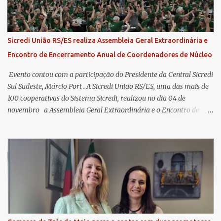
Sicredi União RS/ES realiza Assembleia Geral Extraordinária e
Encontro de Encerramento Anual de Coordenadores de Núcleo
​ Evento contou com a participação do Presidente da Central Sicredi
Sul Sudeste, Márcio Port . A Sicredi União RS/ES, uma das mais de
100 cooperativas do Sistema Sicredi, realizou no dia 04 de
novembro a Assembleia Geral Extraordinária e o Encontro de
Encerramento Anual de Coordenadores de Núcleo, marcando o
fechamento de mais um ciclo de conquistas e planejamento para o
futuro. O evento ocorreu presencialmente em Santa Rosa/RS com
transmissão simultânea para os coordenadores capixabas, que
estavam reunidos em Cachoeiro de Itapemirim / ES. Durante a
Assembleia Geral Extraordinária, foram debatidas e aprovadas
pautas estratégicas, como a atualização da Política de
Remuneração dos Administradores Estatutários e do regulamento
do Fundo Social, reforçando o compromisso da cooperativa com a