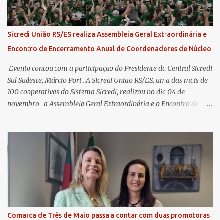
Sicredi União RS/ES realiza Assembleia Geral Extraordinária e
Encontro de Encerramento Anual de Coordenadores de Núcleo
​ Evento contou com a participação do Presidente da Central Sicredi
Sul Sudeste, Márcio Port . A Sicredi União RS/ES, uma das mais de
100 cooperativas do Sistema Sicredi, realizou no dia 04 de
novembro a Assembleia Geral Extraordinária e o Encontro de
Encerramento Anual de Coordenadores de Núcleo, marcando o
fechamento de mais um ciclo de conquistas e planejamento para o
futuro. O evento ocorreu presencialmente em Santa Rosa/RS com
transmissão simultânea para os coordenadores capixabas, que
estavam reunidos em Cachoeiro de Itapemirim / ES. Durante a
Assembleia Geral Extraordinária, foram debatidas e aprovadas
pautas estratégicas, como a atualização da Política de
Remuneração dos Administradores Estatutários e do regulamento
do Fundo Social, reforçando o compromisso da cooperativa com a
Comarca de Três de Maio passa a contar com duas promotoras