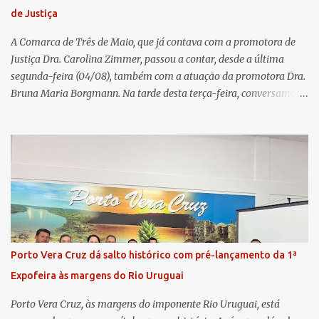
transparência e a governança. No Encontro de Coordenadores de
de Justiça
Núcleo, o presidente da Sicredi União RS/ES, Sidnei Strejevitch, fez
um balanço das principais real...
A Comarca de Três de Maio, que já contava com a promotora de
Justiça Dra. Carolina Zimmer, passou a contar, desde a última
segunda-feira (04/08), também com a atuação da promotora Dra.
Bruna Maria Borgmann. Na tarde desta terça-feira, conversamos
com as duas promotoras. Inicialmente, a Dra. Carolina - que atua
há 11 anos na comarca - falou sobre os trabalhos desenvolvidos
pelo Ministério Público e destacou a importância da instituição
para a comunidade, bem como a relevância da chegada da nova
colega, que contribuirá no andamento dos processos. A Dra. Bruna,
por sua vez, se apresentou à comunidade. Ela atuou por 12 anos na
Comarca de Horizontina e foi promovida para Três de Maio, onde
já esteve em outras ocasiões substituindo a Dra. Carolina durante
períodos de férias. A nova promotora ressaltou o volume de
Porto Vera Cruz dá salto histórico com pré-lançamento da 1ª
processos da comarca e a importância do trabalho conjunto,
Expofeira às margens do Rio Uruguai
permitindo a divisão de atividades e maior agilidade no
atendimento às demandas. A Comarca de Três de Maio abrang...
Porto Vera Cruz, às margens do imponente Rio Uruguai, está