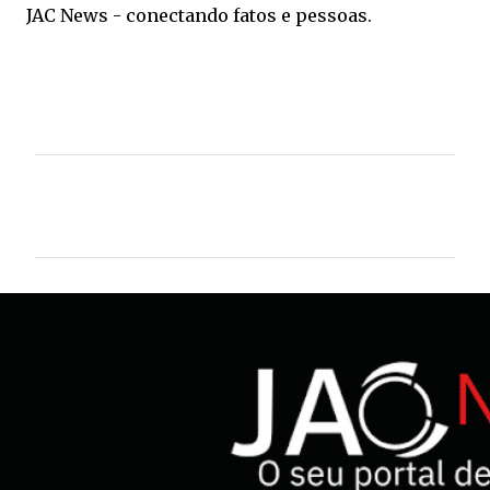
JAC News - conectando fatos e pessoas.
C
o
m
e
n
t
á
r
i
o