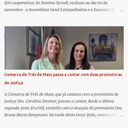
100 cooperativas do Sistema Sicredi, realizou no dia 04 de
novembro a Assembleia Geral Extraordinária e o Encontro de
Encerramento Anual de Coordenadores de Núcleo, marcando o
fechamento de mais um ciclo de conquistas e planejamento para o
futuro. O evento ocorreu presencialmente em Santa Rosa/RS com
transmissão simultânea para os coordenadores capixabas, que
estavam reunidos em Cachoeiro de Itapemirim / ES. Durante a
Assembleia Geral Extraordinária, foram debatidas e aprovadas
pautas estratégicas, como a atualização da Política de
Remuneração dos Administradores Estatutários e do regulamento
do Fundo Social, reforçando o compromisso da cooperativa com a
Comarca de Três de Maio passa a contar com duas promotoras
transparência e a governança. No Encontro de Coordenadores de
de Justiça
Núcleo, o presidente da Sicredi União RS/ES, Sidnei Strejevitch, fez
um balanço das principais real...
A Comarca de Três de Maio, que já contava com a promotora de
Justiça Dra. Carolina Zimmer, passou a contar, desde a última
segunda-feira (04/08), também com a atuação da promotora Dra.
Bruna Maria Borgmann. Na tarde desta terça-feira, conversamos
com as duas promotoras. Inicialmente, a Dra. Carolina - que atua