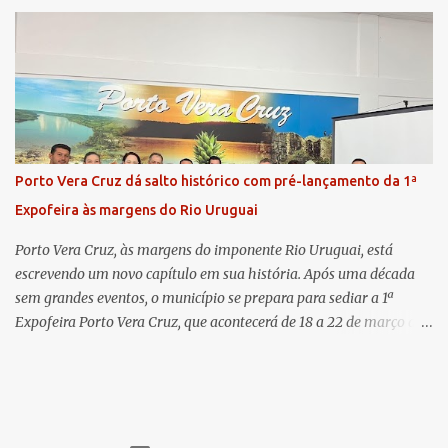
há 11 anos na comarca - falou sobre os trabalhos desenvolvidos
pelo Ministério Público e destacou a importância da instituição
para a comunidade, bem como a relevância da chegada da nova
colega, que contribuirá no andamento dos processos. A Dra. Bruna,
por sua vez, se apresentou à comunidade. Ela atuou por 12 anos na
Comarca de Horizontina e foi promovida para Três de Maio, onde
já esteve em outras ocasiões substituindo a Dra. Carolina durante
períodos de férias. A nova promotora ressaltou o volume de
Porto Vera Cruz dá salto histórico com pré-lançamento da 1ª
processos da comarca e a importância do trabalho conjunto,
Expofeira às margens do Rio Uruguai
permitindo a divisão de atividades e maior agilidade no
atendimento às demandas. A Comarca de Três de Maio abrang...
Porto Vera Cruz, às margens do imponente Rio Uruguai, está
escrevendo um novo capítulo em sua história. Após uma década
sem grandes eventos, o município se prepara para sediar a 1ª
Expofeira Porto Vera Cruz, que acontecerá de 18 a 22 de março de
2026. O pré-lançamento oficial já aponta para um evento que vai
muito além da estrutura: é o símbolo de um novo tempo para a
cidade. A feira multissetorial promete movimentar a economia
local, destacando o comércio, a produção rural, o turismo e os
talentos da região. Mais do que um evento, a Expofeira surge como